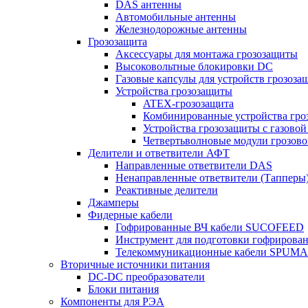
DAS антенны
Автомобильные антенны
Железнодорожные антенны
Грозозащита
Аксессуары для монтажа грозозащиты
Высоковольтные блокировки DC
Газовые капсулы для устройств грозоза
Устройства грозозащиты
ATEX-грозозащита
Комбинированные устройства гро
Устройства грозозащиты с газовой
Четвертьволновые модули грозов
Делители и ответвители АФТ
Направленные ответвители DAS
Ненаправленные ответвители (Тапперы
Реактивные делители
Джамперы
Фидерные кабели
Гофрированные ВЧ кабели SUCOFEED
Инструмент для подготовки гофрирова
Телекоммуникационные кабели SPUMA
Вторичные источники питания
DC-DC преобразователи
Блоки питания
Компоненты для РЭА