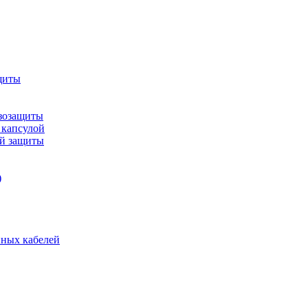
щиты
зозащиты
 капсулой
ой защиты
)
нных кабелей