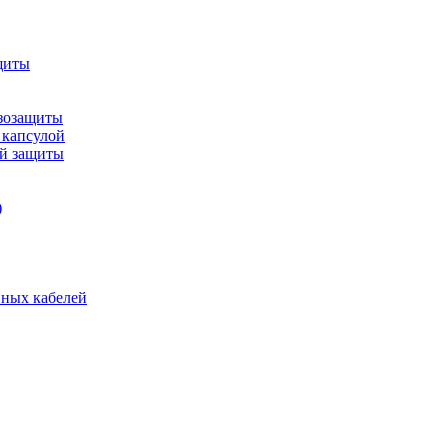
щиты
зозащиты
 капсулой
ой защиты
)
нных кабелей