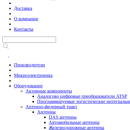
Доставка
О компании
Контакты
Производители
Микроэлектроника
Оборудование
Активные компоненты
Аналогово цифровые преобразователи ATSP
Программируемые логистические интеграль
Антенно-фидерный тракт
Антенны
DAS антенны
Автомобильные антенны
Железнодорожные антенны