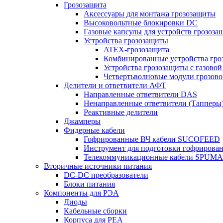
Грозозащита
Аксессуары для монтажа грозозащиты
Высоковольтные блокировки DC
Газовые капсулы для устройств грозоза
Устройства грозозащиты
ATEX-грозозащита
Комбинированные устройства гро
Устройства грозозащиты с газовой
Четвертьволновые модули грозов
Делители и ответвители АФТ
Направленные ответвители DAS
Ненаправленные ответвители (Тапперы
Реактивные делители
Джамперы
Фидерные кабели
Гофрированные ВЧ кабели SUCOFEED
Инструмент для подготовки гофрирова
Телекоммуникационные кабели SPUMA
Вторичные источники питания
DC-DC преобразователи
Блоки питания
Компоненты для РЭА
Диоды
Кабельные сборки
Корпуса для РЕА