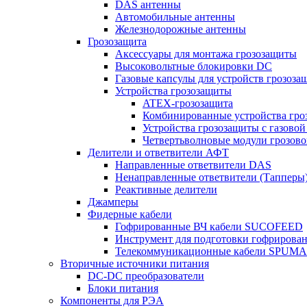
DAS антенны
Автомобильные антенны
Железнодорожные антенны
Грозозащита
Аксессуары для монтажа грозозащиты
Высоковольтные блокировки DC
Газовые капсулы для устройств грозоза
Устройства грозозащиты
ATEX-грозозащита
Комбинированные устройства гро
Устройства грозозащиты с газовой
Четвертьволновые модули грозов
Делители и ответвители АФТ
Направленные ответвители DAS
Ненаправленные ответвители (Тапперы
Реактивные делители
Джамперы
Фидерные кабели
Гофрированные ВЧ кабели SUCOFEED
Инструмент для подготовки гофрирова
Телекоммуникационные кабели SPUMA
Вторичные источники питания
DC-DC преобразователи
Блоки питания
Компоненты для РЭА