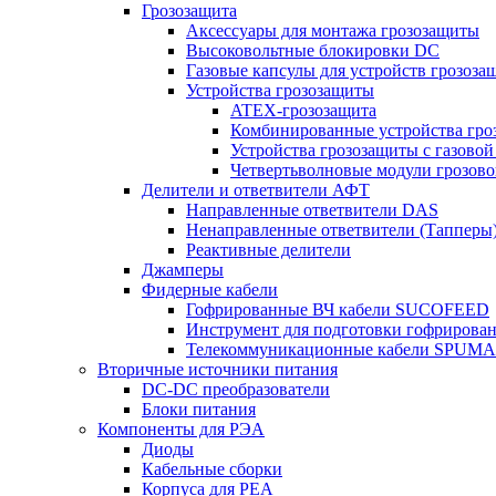
Грозозащита
Аксессуары для монтажа грозозащиты
Высоковольтные блокировки DC
Газовые капсулы для устройств грозоза
Устройства грозозащиты
ATEX-грозозащита
Комбинированные устройства гро
Устройства грозозащиты с газовой
Четвертьволновые модули грозов
Делители и ответвители АФТ
Направленные ответвители DAS
Ненаправленные ответвители (Тапперы
Реактивные делители
Джамперы
Фидерные кабели
Гофрированные ВЧ кабели SUCOFEED
Инструмент для подготовки гофрирова
Телекоммуникационные кабели SPUMA
Вторичные источники питания
DC-DC преобразователи
Блоки питания
Компоненты для РЭА
Диоды
Кабельные сборки
Корпуса для РЕА