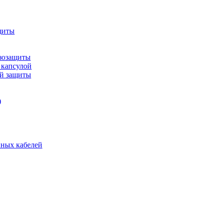
щиты
зозащиты
 капсулой
ой защиты
)
нных кабелей