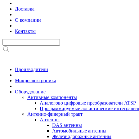
Доставка
О компании
Контакты
Производители
Микроэлектроника
Оборудование
Активные компоненты
Аналогово цифровые преобразователи ATSP
Программируемые логистические интеграль
Антенно-фидерный тракт
Антенны
DAS антенны
Автомобильные антенны
Железнодорожные антенны