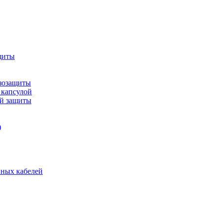
щиты
зозащиты
 капсулой
ой защиты
)
нных кабелей