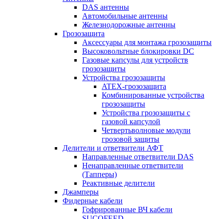
DAS антенны
Автомобильные антенны
Железнодорожные антенны
Грозозащита
Аксессуары для монтажа грозозащиты
Высоковольтные блокировки DC
Газовые капсулы для устройств
грозозащиты
Устройства грозозащиты
ATEX-грозозащита
Комбинированные устройства
грозозащиты
Устройства грозозащиты с
газовой капсулой
Четвертьволновые модули
грозовой защиты
Делители и ответвители АФТ
Направленные ответвители DAS
Ненаправленные ответвители
(Тапперы)
Реактивные делители
Джамперы
Фидерные кабели
Гофрированные ВЧ кабели
SUCOFEED