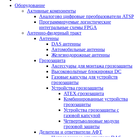
Оборудование
Активные компоненты
Аналогово цифровые преобразователи ATSP
Программируемые логистические
интегральные схемы FPGA
Антенно-фидерный тракт
Антенны
DAS антенны
Автомобильные антенны
Железнодорожные антенны
Грозозащита
Аксессуары для монтажа грозозащиты
Высоковольтные блокировки DC
Газовые капсулы для устройств
грозозащиты
Устройства грозозащиты
ATEX-грозозащита
Комбинированные устройства
грозозащиты
Устройства грозозащиты с
газовой капсулой
Четвертьволновые модули
грозовой защиты
Делители и ответвители АФТ