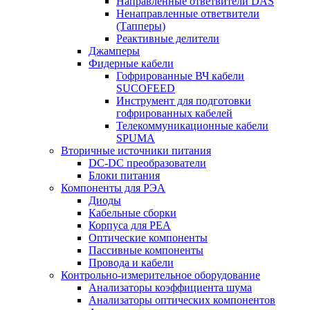
Направленные ответвители DAS
Ненаправленные ответвители
(Тапперы)
Реактивные делители
Джамперы
Фидерные кабели
Гофрированные ВЧ кабели
SUCOFEED
Инструмент для подготовки
гофрированных кабелей
Телекоммуникационные кабели
SPUMA
Вторичные источники питания
DC-DC преобразователи
Блоки питания
Компоненты для РЭА
Диоды
Кабельные сборки
Корпуса для РЕА
Оптические компоненты
Пассивные компоненты
Провода и кабели
Контрольно-измерительное оборудование
Анализаторы коэффициента шума
Анализаторы оптических компонентов