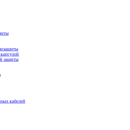
щиты
зозащиты
 капсулой
ой защиты
)
нных кабелей