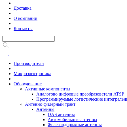
Доставка
О компании
Контакты
Производители
Микроэлектроника
Оборудование
Активные компоненты
Аналогово цифровые преобразователи ATSP
Программируемые логистические интеграль
Антенно-фидерный тракт
Антенны
DAS антенны
Автомобильные антенны
Железнодорожные антенны