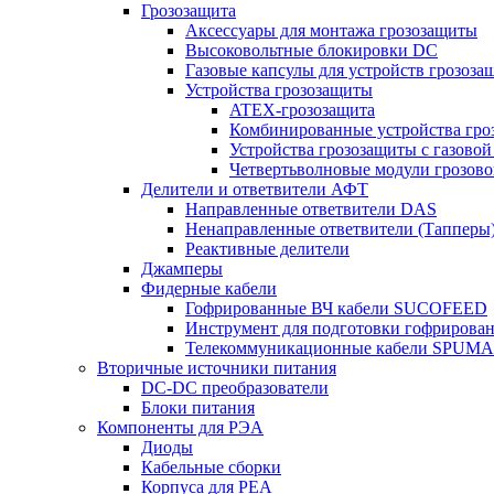
Грозозащита
Аксессуары для монтажа грозозащиты
Высоковольтные блокировки DC
Газовые капсулы для устройств грозоза
Устройства грозозащиты
ATEX-грозозащита
Комбинированные устройства гро
Устройства грозозащиты с газовой
Четвертьволновые модули грозов
Делители и ответвители АФТ
Направленные ответвители DAS
Ненаправленные ответвители (Тапперы
Реактивные делители
Джамперы
Фидерные кабели
Гофрированные ВЧ кабели SUCOFEED
Инструмент для подготовки гофрирова
Телекоммуникационные кабели SPUMA
Вторичные источники питания
DC-DC преобразователи
Блоки питания
Компоненты для РЭА
Диоды
Кабельные сборки
Корпуса для РЕА