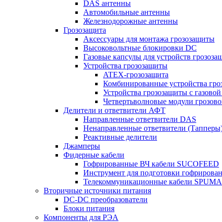
DAS антенны
Автомобильные антенны
Железнодорожные антенны
Грозозащита
Аксессуары для монтажа грозозащиты
Высоковольтные блокировки DC
Газовые капсулы для устройств грозоза
Устройства грозозащиты
ATEX-грозозащита
Комбинированные устройства гро
Устройства грозозащиты с газовой
Четвертьволновые модули грозов
Делители и ответвители АФТ
Направленные ответвители DAS
Ненаправленные ответвители (Тапперы
Реактивные делители
Джамперы
Фидерные кабели
Гофрированные ВЧ кабели SUCOFEED
Инструмент для подготовки гофрирова
Телекоммуникационные кабели SPUMA
Вторичные источники питания
DC-DC преобразователи
Блоки питания
Компоненты для РЭА