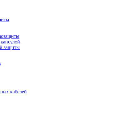
щиты
зозащиты
 капсулой
ой защиты
)
нных кабелей