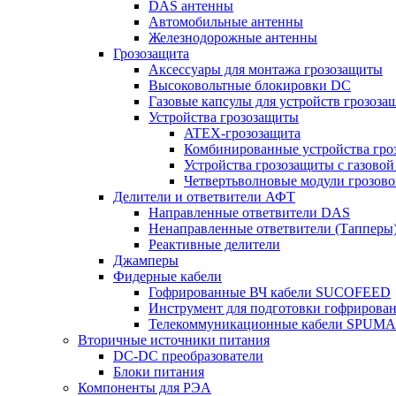
DAS антенны
Автомобильные антенны
Железнодорожные антенны
Грозозащита
Аксессуары для монтажа грозозащиты
Высоковольтные блокировки DC
Газовые капсулы для устройств грозоза
Устройства грозозащиты
ATEX-грозозащита
Комбинированные устройства гро
Устройства грозозащиты с газовой
Четвертьволновые модули грозов
Делители и ответвители АФТ
Направленные ответвители DAS
Ненаправленные ответвители (Тапперы
Реактивные делители
Джамперы
Фидерные кабели
Гофрированные ВЧ кабели SUCOFEED
Инструмент для подготовки гофрирова
Телекоммуникационные кабели SPUMA
Вторичные источники питания
DC-DC преобразователи
Блоки питания
Компоненты для РЭА