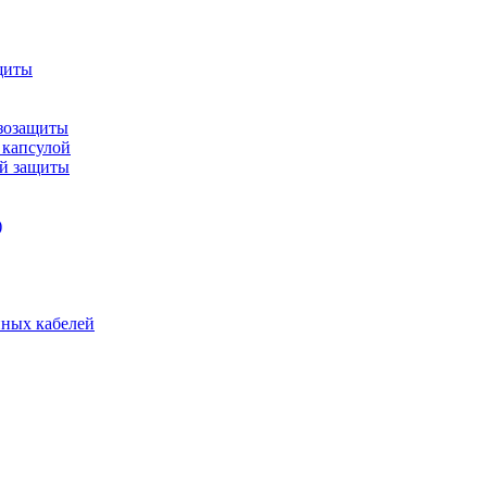
щиты
зозащиты
 капсулой
ой защиты
)
нных кабелей