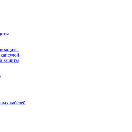
щиты
зозащиты
 капсулой
ой защиты
)
нных кабелей