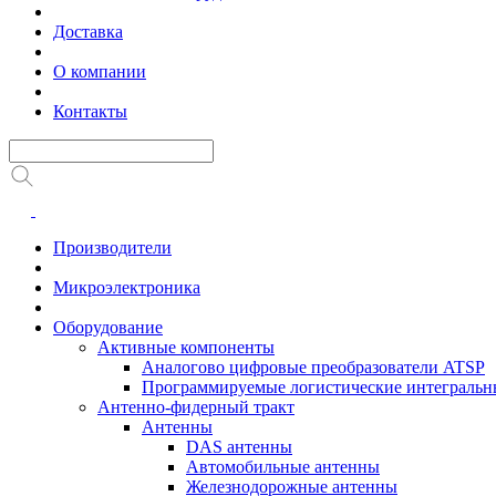
Доставка
О компании
Контакты
Производители
Микроэлектроника
Оборудование
Активные компоненты
Аналогово цифровые преобразователи ATSP
Программируемые логистические интеграль
Антенно-фидерный тракт
Антенны
DAS антенны
Автомобильные антенны
Железнодорожные антенны