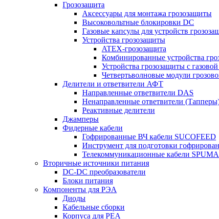
Грозозащита
Аксессуары для монтажа грозозащиты
Высоковольтные блокировки DC
Газовые капсулы для устройств грозоза
Устройства грозозащиты
ATEX-грозозащита
Комбинированные устройства гро
Устройства грозозащиты с газовой
Четвертьволновые модули грозов
Делители и ответвители АФТ
Направленные ответвители DAS
Ненаправленные ответвители (Тапперы
Реактивные делители
Джамперы
Фидерные кабели
Гофрированные ВЧ кабели SUCOFEED
Инструмент для подготовки гофрирова
Телекоммуникационные кабели SPUMA
Вторичные источники питания
DC-DC преобразователи
Блоки питания
Компоненты для РЭА
Диоды
Кабельные сборки
Корпуса для РЕА