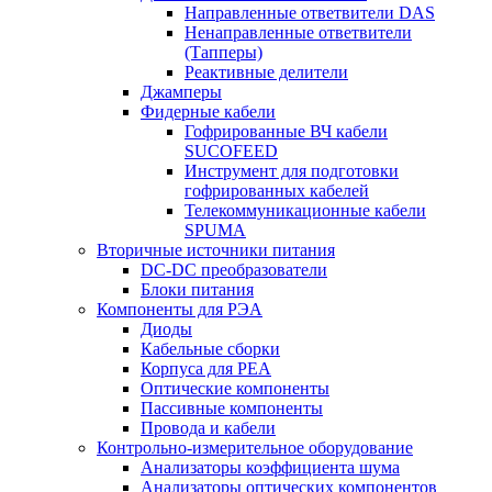
Направленные ответвители DAS
Ненаправленные ответвители
(Тапперы)
Реактивные делители
Джамперы
Фидерные кабели
Гофрированные ВЧ кабели
SUCOFEED
Инструмент для подготовки
гофрированных кабелей
Телекоммуникационные кабели
SPUMA
Вторичные источники питания
DC-DC преобразователи
Блоки питания
Компоненты для РЭА
Диоды
Кабельные сборки
Корпуса для РЕА
Оптические компоненты
Пассивные компоненты
Провода и кабели
Контрольно-измерительное оборудование
Анализаторы коэффициента шума
Анализаторы оптических компонентов