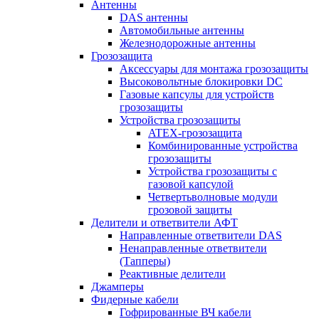
Антенны
DAS антенны
Автомобильные антенны
Железнодорожные антенны
Грозозащита
Аксессуары для монтажа грозозащиты
Высоковольтные блокировки DC
Газовые капсулы для устройств
грозозащиты
Устройства грозозащиты
ATEX-грозозащита
Комбинированные устройства
грозозащиты
Устройства грозозащиты с
газовой капсулой
Четвертьволновые модули
грозовой защиты
Делители и ответвители АФТ
Направленные ответвители DAS
Ненаправленные ответвители
(Тапперы)
Реактивные делители
Джамперы
Фидерные кабели
Гофрированные ВЧ кабели