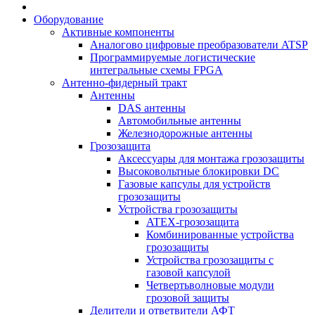
Оборудование
Активные компоненты
Аналогово цифровые преобразователи ATSP
Программируемые логистические
интегральные схемы FPGA
Антенно-фидерный тракт
Антенны
DAS антенны
Автомобильные антенны
Железнодорожные антенны
Грозозащита
Аксессуары для монтажа грозозащиты
Высоковольтные блокировки DC
Газовые капсулы для устройств
грозозащиты
Устройства грозозащиты
ATEX-грозозащита
Комбинированные устройства
грозозащиты
Устройства грозозащиты с
газовой капсулой
Четвертьволновые модули
грозовой защиты
Делители и ответвители АФТ