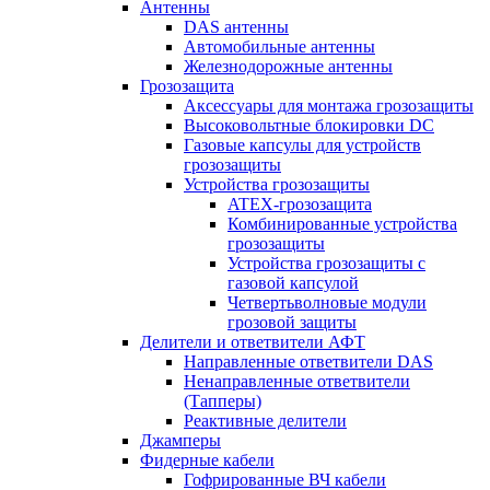
Антенны
DAS антенны
Автомобильные антенны
Железнодорожные антенны
Грозозащита
Аксессуары для монтажа грозозащиты
Высоковольтные блокировки DC
Газовые капсулы для устройств
грозозащиты
Устройства грозозащиты
ATEX-грозозащита
Комбинированные устройства
грозозащиты
Устройства грозозащиты с
газовой капсулой
Четвертьволновые модули
грозовой защиты
Делители и ответвители АФТ
Направленные ответвители DAS
Ненаправленные ответвители
(Тапперы)
Реактивные делители
Джамперы
Фидерные кабели
Гофрированные ВЧ кабели