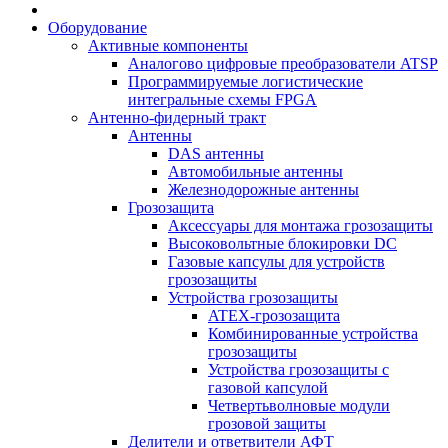
Оборудование
Активные компоненты
Аналогово цифровые преобразователи ATSP
Программируемые логистические
интегральные схемы FPGA
Антенно-фидерный тракт
Антенны
DAS антенны
Автомобильные антенны
Железнодорожные антенны
Грозозащита
Аксессуары для монтажа грозозащиты
Высоковольтные блокировки DC
Газовые капсулы для устройств
грозозащиты
Устройства грозозащиты
ATEX-грозозащита
Комбинированные устройства
грозозащиты
Устройства грозозащиты с
газовой капсулой
Четвертьволновые модули
грозовой защиты
Делители и ответвители АФТ