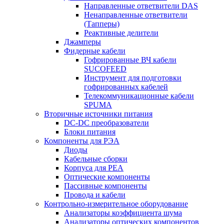
Направленные ответвители DAS
Ненаправленные ответвители
(Тапперы)
Реактивные делители
Джамперы
Фидерные кабели
Гофрированные ВЧ кабели
SUCOFEED
Инструмент для подготовки
гофрированных кабелей
Телекоммуникационные кабели
SPUMA
Вторичные источники питания
DC-DC преобразователи
Блоки питания
Компоненты для РЭА
Диоды
Кабельные сборки
Корпуса для РЕА
Оптические компоненты
Пассивные компоненты
Провода и кабели
Контрольно-измерительное оборудование
Анализаторы коэффициента шума
Анализаторы оптических компонентов