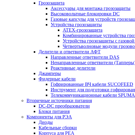
Грозозащита
Аксессуары для монтажа грозозащиты
Высоковольтные блокировки DC
Газовые капсулы для устройств грозоза
Устройства грозозащиты
ATEX-грозозащита
Комбинированные устройства гро
Устройства грозозащиты с газовой
Четвертьволновые модули грозов
Делители и ответвители АФТ
Направленные ответвители DAS
Ненаправленные ответвители (Тапперы
Реактивные делители
Джамперы
Фидерные кабели
Гофрированные ВЧ кабели SUCOFEED
Инструмент для подготовки гофрирова
Телекоммуникационные кабели SPUMA
Вторичные источники питания
DC-DC преобразователи
Блоки питания
Компоненты для РЭА
Диоды
Кабельные сборки
Корпуса для РЕА