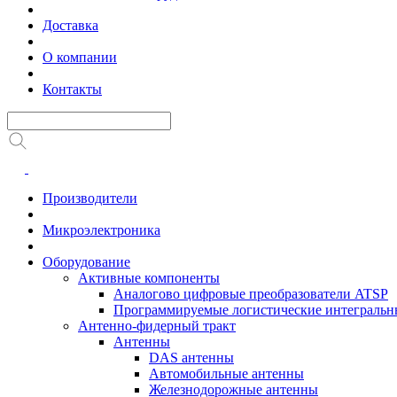
Доставка
О компании
Контакты
Производители
Микроэлектроника
Оборудование
Активные компоненты
Аналогово цифровые преобразователи ATSP
Программируемые логистические интеграль
Антенно-фидерный тракт
Антенны
DAS антенны
Автомобильные антенны
Железнодорожные антенны