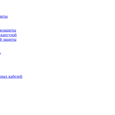
щиты
зозащиты
 капсулой
ой защиты
)
нных кабелей