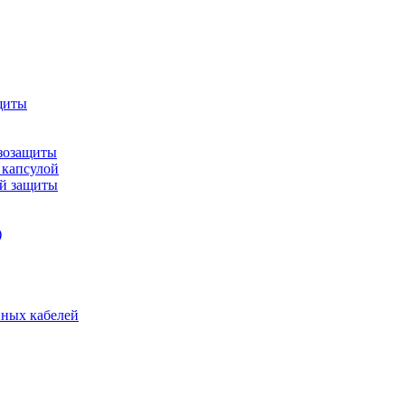
щиты
зозащиты
 капсулой
ой защиты
)
нных кабелей