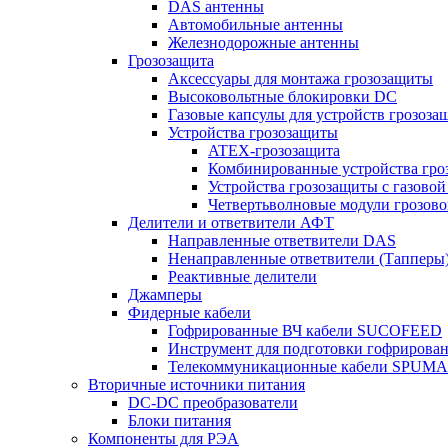
DAS антенны
Автомобильные антенны
Железнодорожные антенны
Грозозащита
Аксессуары для монтажа грозозащиты
Высоковольтные блокировки DC
Газовые капсулы для устройств грозоза
Устройства грозозащиты
ATEX-грозозащита
Комбинированные устройства гро
Устройства грозозащиты с газовой
Четвертьволновые модули грозов
Делители и ответвители АФТ
Направленные ответвители DAS
Ненаправленные ответвители (Тапперы
Реактивные делители
Джамперы
Фидерные кабели
Гофрированные ВЧ кабели SUCOFEED
Инструмент для подготовки гофрирова
Телекоммуникационные кабели SPUMA
Вторичные источники питания
DC-DC преобразователи
Блоки питания
Компоненты для РЭА