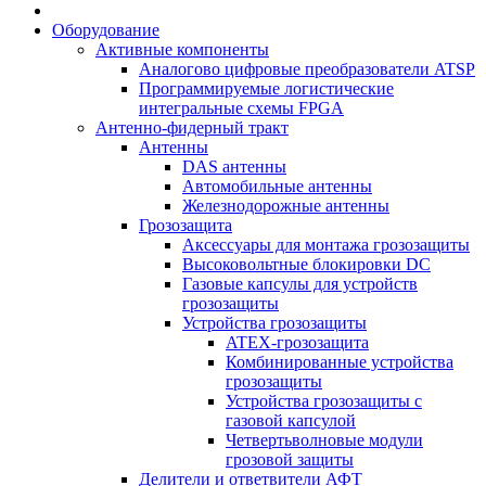
Оборудование
Активные компоненты
Аналогово цифровые преобразователи ATSP
Программируемые логистические
интегральные схемы FPGA
Антенно-фидерный тракт
Антенны
DAS антенны
Автомобильные антенны
Железнодорожные антенны
Грозозащита
Аксессуары для монтажа грозозащиты
Высоковольтные блокировки DC
Газовые капсулы для устройств
грозозащиты
Устройства грозозащиты
ATEX-грозозащита
Комбинированные устройства
грозозащиты
Устройства грозозащиты с
газовой капсулой
Четвертьволновые модули
грозовой защиты
Делители и ответвители АФТ