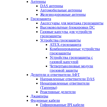
Антенны
DAS антенны
Автомобильные антенны
Железнодорожные антенны
Грозозащита
Аксессуары для монтажа грозозащиты
Высоковольтные блокировки DC
Газовые капсулы для устройств
грозозащиты
Устройства грозозащиты
ATEX-грозозащита
Комбинированные устройства
грозозащиты
Устройства грозозащиты с
газовой капсулой
Четвертьволновые модули
грозовой защиты
Делители и ответвители АФТ
Направленные ответвители DAS
Ненаправленные ответвители
(Тапперы)
Реактивные делители
Джамперы
Фидерные кабели
Гофрированные ВЧ кабели