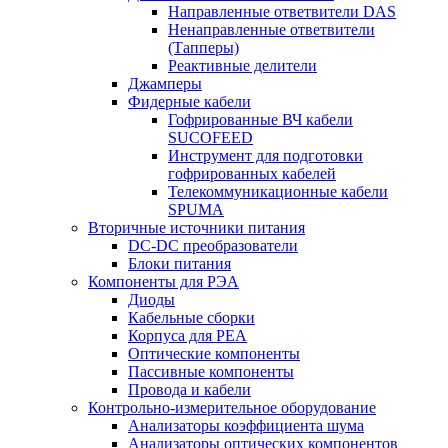
Направленные ответвители DAS
Ненаправленные ответвители
(Тапперы)
Реактивные делители
Джамперы
Фидерные кабели
Гофрированные ВЧ кабели
SUCOFEED
Инструмент для подготовки
гофрированных кабелей
Телекоммуникационные кабели
SPUMA
Вторичные источники питания
DC-DC преобразователи
Блоки питания
Компоненты для РЭА
Диоды
Кабельные сборки
Корпуса для РЕА
Оптические компоненты
Пассивные компоненты
Провода и кабели
Контрольно-измерительное оборудование
Анализаторы коэффициента шума
Анализаторы оптических компонентов