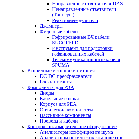
Направленные ответвители DAS
Ненаправленные ответвители
(Тапперы)
Реактивные делители
Джамперы
Фидерные кабели
Гофрированные ВЧ кабели
SUCOFEED
Инструмент для подготовки
гофрированных кабелей
Телекоммуникационные кабели
SPUMA
Вторичные источники питания
DC-DC преобразователи
Блоки питания
Компоненты для РЭА
Диоды
Кабельные сборки
Корпуса для РЕА
Оптические компоненты
Пассивные компоненты
Провода и кабели
Контрольно-измерительное оборудование
Анализаторы коэффициента шума
Анализаторы оптических компонентов