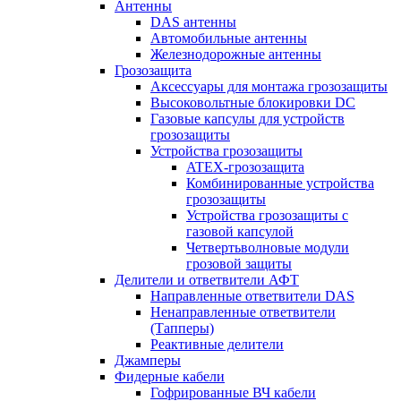
Антенны
DAS антенны
Автомобильные антенны
Железнодорожные антенны
Грозозащита
Аксессуары для монтажа грозозащиты
Высоковольтные блокировки DC
Газовые капсулы для устройств
грозозащиты
Устройства грозозащиты
ATEX-грозозащита
Комбинированные устройства
грозозащиты
Устройства грозозащиты с
газовой капсулой
Четвертьволновые модули
грозовой защиты
Делители и ответвители АФТ
Направленные ответвители DAS
Ненаправленные ответвители
(Тапперы)
Реактивные делители
Джамперы
Фидерные кабели
Гофрированные ВЧ кабели