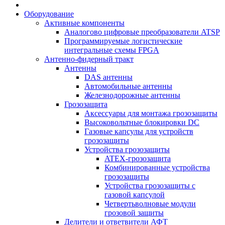
Оборудование
Активные компоненты
Аналогово цифровые преобразователи ATSP
Программируемые логистические
интегральные схемы FPGA
Антенно-фидерный тракт
Антенны
DAS антенны
Автомобильные антенны
Железнодорожные антенны
Грозозащита
Аксессуары для монтажа грозозащиты
Высоковольтные блокировки DC
Газовые капсулы для устройств
грозозащиты
Устройства грозозащиты
ATEX-грозозащита
Комбинированные устройства
грозозащиты
Устройства грозозащиты с
газовой капсулой
Четвертьволновые модули
грозовой защиты
Делители и ответвители АФТ