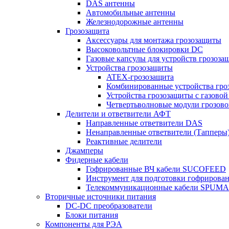
DAS антенны
Автомобильные антенны
Железнодорожные антенны
Грозозащита
Аксессуары для монтажа грозозащиты
Высоковольтные блокировки DC
Газовые капсулы для устройств грозоза
Устройства грозозащиты
ATEX-грозозащита
Комбинированные устройства гро
Устройства грозозащиты с газовой
Четвертьволновые модули грозов
Делители и ответвители АФТ
Направленные ответвители DAS
Ненаправленные ответвители (Тапперы
Реактивные делители
Джамперы
Фидерные кабели
Гофрированные ВЧ кабели SUCOFEED
Инструмент для подготовки гофрирова
Телекоммуникационные кабели SPUMA
Вторичные источники питания
DC-DC преобразователи
Блоки питания
Компоненты для РЭА