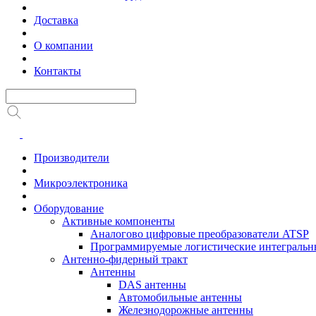
Доставка
О компании
Контакты
Производители
Микроэлектроника
Оборудование
Активные компоненты
Аналогово цифровые преобразователи ATSP
Программируемые логистические интеграль
Антенно-фидерный тракт
Антенны
DAS антенны
Автомобильные антенны
Железнодорожные антенны