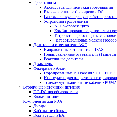
Грозозащита
Аксессуары для монтажа грозозащиты
Высоковольтные блокировки DC
Газовые капсулы для устройств грозоза
Устройства грозозащиты
ATEX-грозозащита
Комбинированные устройства гро
Устройства грозозащиты с газовой
Четвертьволновые модули грозов
Делители и ответвители АФТ
Направленные ответвители DAS
Ненаправленные ответвители (Тапперы
Реактивные делители
Джамперы
Фидерные кабели
Гофрированные ВЧ кабели SUCOFEED
Инструмент для подготовки гофрирова
Телекоммуникационные кабели SPUMA
Вторичные источники питания
DC-DC преобразователи
Блоки питания
Компоненты для РЭА
Диоды
Кабельные сборки
Корпуса для РЕА