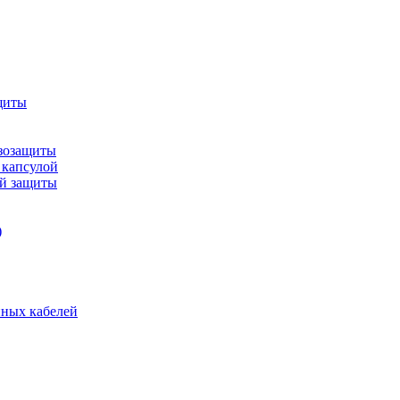
щиты
зозащиты
 капсулой
ой защиты
)
нных кабелей