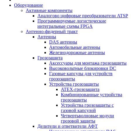
Оборудование
Активные компоненты
Аналогово цифровые преобразователи ATSP
Программируемые логистические
интегральные схемы FPGA
Антенно-фидерный тракт
Антенны
DAS антенны
Автомобильные антенны
Железнодорожные антенны
Грозозащита
Аксессуары для монтажа грозозащиты
Высоковольтные блокировки DC
Газовые капсулы для устройств
грозозащиты
Устройства грозозащиты
ATEX-грозозащита
Комбинированные устройства
грозозащиты
Устройства грозозащиты с
газовой капсулой
Четвертьволновые модули
грозовой защиты
Делители и ответвители АФТ