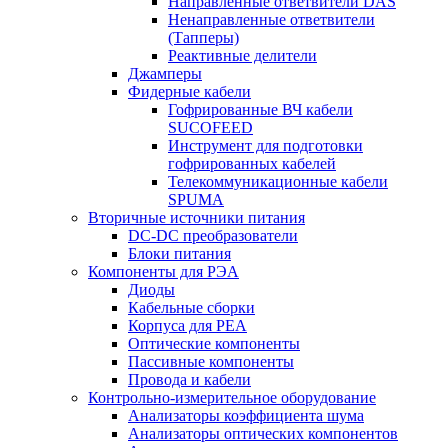
Направленные ответвители DAS
Ненаправленные ответвители
(Тапперы)
Реактивные делители
Джамперы
Фидерные кабели
Гофрированные ВЧ кабели
SUCOFEED
Инструмент для подготовки
гофрированных кабелей
Телекоммуникационные кабели
SPUMA
Вторичные источники питания
DC-DC преобразователи
Блоки питания
Компоненты для РЭА
Диоды
Кабельные сборки
Корпуса для РЕА
Оптические компоненты
Пассивные компоненты
Провода и кабели
Контрольно-измерительное оборудование
Анализаторы коэффициента шума
Анализаторы оптических компонентов