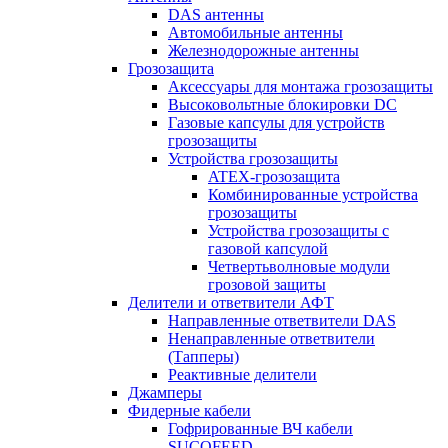
DAS антенны
Автомобильные антенны
Железнодорожные антенны
Грозозащита
Аксессуары для монтажа грозозащиты
Высоковольтные блокировки DC
Газовые капсулы для устройств
грозозащиты
Устройства грозозащиты
ATEX-грозозащита
Комбинированные устройства
грозозащиты
Устройства грозозащиты с
газовой капсулой
Четвертьволновые модули
грозовой защиты
Делители и ответвители АФТ
Направленные ответвители DAS
Ненаправленные ответвители
(Тапперы)
Реактивные делители
Джамперы
Фидерные кабели
Гофрированные ВЧ кабели
SUCOFEED