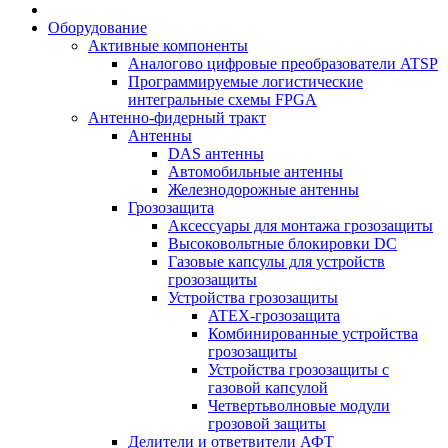
Оборудование
Активные компоненты
Аналогово цифровые преобразователи ATSP
Программируемые логистические
интегральные схемы FPGA
Антенно-фидерный тракт
Антенны
DAS антенны
Автомобильные антенны
Железнодорожные антенны
Грозозащита
Аксессуары для монтажа грозозащиты
Высоковольтные блокировки DC
Газовые капсулы для устройств
грозозащиты
Устройства грозозащиты
ATEX-грозозащита
Комбинированные устройства
грозозащиты
Устройства грозозащиты с
газовой капсулой
Четвертьволновые модули
грозовой защиты
Делители и ответвители АФТ