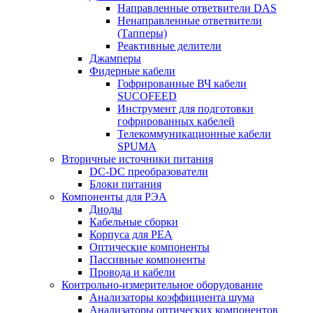
Направленные ответвители DAS
Ненаправленные ответвители
(Тапперы)
Реактивные делители
Джамперы
Фидерные кабели
Гофрированные ВЧ кабели
SUCOFEED
Инструмент для подготовки
гофрированных кабелей
Телекоммуникационные кабели
SPUMA
Вторичные источники питания
DC-DC преобразователи
Блоки питания
Компоненты для РЭА
Диоды
Кабельные сборки
Корпуса для РЕА
Оптические компоненты
Пассивные компоненты
Провода и кабели
Контрольно-измерительное оборудование
Анализаторы коэффициента шума
Анализаторы оптических компонентов