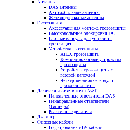
Антенны
DAS антенны
Автомобильные антенны
Железнодорожные антенны
Грозозащита
Аксессуары для монтажа грозозащиты
Высоковольтные блокировки DC
Газовые капсулы для устройств
грозозащиты
Устройства грозозащиты
ATEX-грозозащита
Комбинированные устройства
грозозащиты
Устройства грозозащиты с
газовой капсулой
Четвертьволновые модули
грозовой защиты
Делители и ответвители АФТ
Направленные ответвители DAS
Ненаправленные ответвители
(Тапперы)
Реактивные делители
Джамперы
Фидерные кабели
Гофрированные ВЧ кабели