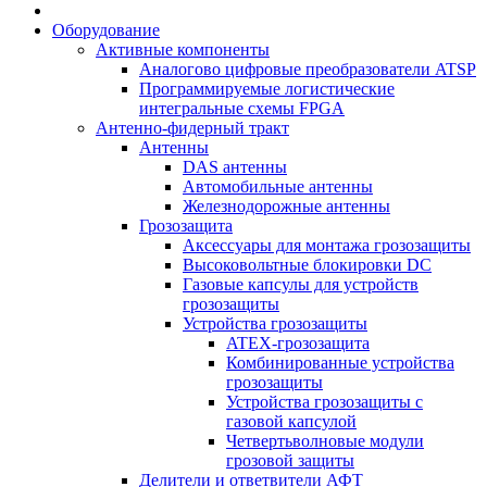
Оборудование
Активные компоненты
Аналогово цифровые преобразователи ATSP
Программируемые логистические
интегральные схемы FPGA
Антенно-фидерный тракт
Антенны
DAS антенны
Автомобильные антенны
Железнодорожные антенны
Грозозащита
Аксессуары для монтажа грозозащиты
Высоковольтные блокировки DC
Газовые капсулы для устройств
грозозащиты
Устройства грозозащиты
ATEX-грозозащита
Комбинированные устройства
грозозащиты
Устройства грозозащиты с
газовой капсулой
Четвертьволновые модули
грозовой защиты
Делители и ответвители АФТ