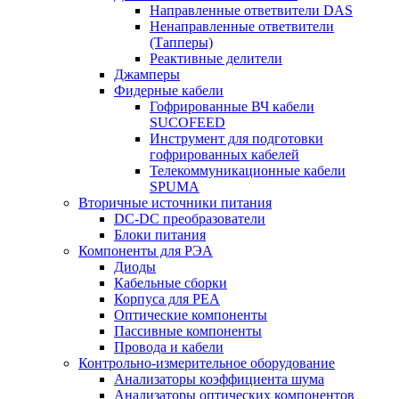
Направленные ответвители DAS
Ненаправленные ответвители
(Тапперы)
Реактивные делители
Джамперы
Фидерные кабели
Гофрированные ВЧ кабели
SUCOFEED
Инструмент для подготовки
гофрированных кабелей
Телекоммуникационные кабели
SPUMA
Вторичные источники питания
DC-DC преобразователи
Блоки питания
Компоненты для РЭА
Диоды
Кабельные сборки
Корпуса для РЕА
Оптические компоненты
Пассивные компоненты
Провода и кабели
Контрольно-измерительное оборудование
Анализаторы коэффициента шума
Анализаторы оптических компонентов