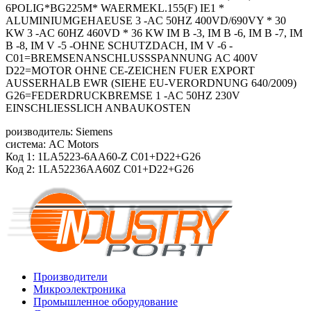
6POLIG*BG225M* WAERMEKL.155(F) IE1 *
ALUMINIUMGEHAEUSE 3 -AC 50HZ 400VD/690VY * 30
KW 3 -AC 60HZ 460VD * 36 KW IM B -3, IM B -6, IM B -7, IM
B -8, IM V -5 -OHNE SCHUTZDACH, IM V -6 -
C01=BREMSENANSCHLUSSSPANNUNG AC 400V
D22=MOTOR OHNE CE-ZEICHEN FUER EXPORT
AUSSERHALB EWR (SIEHE EU-VERORDNUNG 640/2009)
G26=FEDERDRUCKBREMSE 1 -AC 50HZ 230V
EINSCHLIESSLICH ANBAUKOSTEN
роизводитель: Siemens
система: AC Motors
Код 1: 1LA5223-6AA60-Z C01+D22+G26
Код 2: 1LA52236AA60Z C01+D22+G26
Производители
Микроэлектроника
Промышленное оборудование