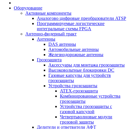
Оборудование
Активные компоненты
Аналогово цифровые преобразователи ATSP
Программируемые логистические
интегральные схемы FPGA
Антенно-фидерный тракт
Антенны
DAS антенны
Автомобильные антенны
Железнодорожные антенны
Грозозащита
Аксессуары для монтажа грозозащиты
Высоковольтные блокировки DC
Газовые капсулы для устройств
грозозащиты
Устройства грозозащиты
ATEX-грозозащита
Комбинированные устройства
грозозащиты
Устройства грозозащиты с
газовой капсулой
Четвертьволновые модули
грозовой защиты
Делители и ответвители АФТ