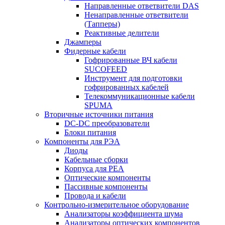
Направленные ответвители DAS
Ненаправленные ответвители
(Тапперы)
Реактивные делители
Джамперы
Фидерные кабели
Гофрированные ВЧ кабели
SUCOFEED
Инструмент для подготовки
гофрированных кабелей
Телекоммуникационные кабели
SPUMA
Вторичные источники питания
DC-DC преобразователи
Блоки питания
Компоненты для РЭА
Диоды
Кабельные сборки
Корпуса для РЕА
Оптические компоненты
Пассивные компоненты
Провода и кабели
Контрольно-измерительное оборудование
Анализаторы коэффициента шума
Анализаторы оптических компонентов