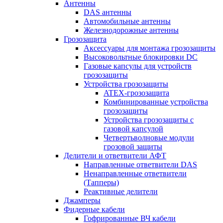
Антенны
DAS антенны
Автомобильные антенны
Железнодорожные антенны
Грозозащита
Аксессуары для монтажа грозозащиты
Высоковольтные блокировки DC
Газовые капсулы для устройств
грозозащиты
Устройства грозозащиты
ATEX-грозозащита
Комбинированные устройства
грозозащиты
Устройства грозозащиты с
газовой капсулой
Четвертьволновые модули
грозовой защиты
Делители и ответвители АФТ
Направленные ответвители DAS
Ненаправленные ответвители
(Тапперы)
Реактивные делители
Джамперы
Фидерные кабели
Гофрированные ВЧ кабели