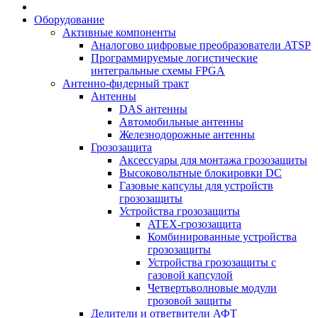
Оборудование
Активные компоненты
Аналогово цифровые преобразователи ATSP
Программируемые логистические
интегральные схемы FPGA
Антенно-фидерный тракт
Антенны
DAS антенны
Автомобильные антенны
Железнодорожные антенны
Грозозащита
Аксессуары для монтажа грозозащиты
Высоковольтные блокировки DC
Газовые капсулы для устройств
грозозащиты
Устройства грозозащиты
ATEX-грозозащита
Комбинированные устройства
грозозащиты
Устройства грозозащиты с
газовой капсулой
Четвертьволновые модули
грозовой защиты
Делители и ответвители АФТ