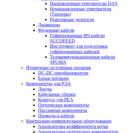
Направленные ответвители DAS
Ненаправленные ответвители
(Тапперы)
Реактивные делители
Джамперы
Фидерные кабели
Гофрированные ВЧ кабели
SUCOFEED
Инструмент для подготовки
гофрированных кабелей
Телекоммуникационные кабели
SPUMA
Вторичные источники питания
DC-DC преобразователи
Блоки питания
Компоненты для РЭА
Диоды
Кабельные сборки
Корпуса для РЕА
Оптические компоненты
Пассивные компоненты
Провода и кабели
Контрольно-измерительное оборудование
Анализаторы коэффициента шума
Анализаторы оптических компонентов