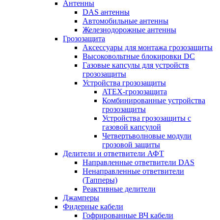
Антенны
DAS антенны
Автомобильные антенны
Железнодорожные антенны
Грозозащита
Аксессуары для монтажа грозозащиты
Высоковольтные блокировки DC
Газовые капсулы для устройств
грозозащиты
Устройства грозозащиты
ATEX-грозозащита
Комбинированные устройства
грозозащиты
Устройства грозозащиты с
газовой капсулой
Четвертьволновые модули
грозовой защиты
Делители и ответвители АФТ
Направленные ответвители DAS
Ненаправленные ответвители
(Тапперы)
Реактивные делители
Джамперы
Фидерные кабели
Гофрированные ВЧ кабели