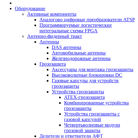
Оборудование
Активные компоненты
Аналогово цифровые преобразователи ATSP
Программируемые логистические
интегральные схемы FPGA
Антенно-фидерный тракт
Антенны
DAS антенны
Автомобильные антенны
Железнодорожные антенны
Грозозащита
Аксессуары для монтажа грозозащиты
Высоковольтные блокировки DC
Газовые капсулы для устройств
грозозащиты
Устройства грозозащиты
ATEX-грозозащита
Комбинированные устройства
грозозащиты
Устройства грозозащиты с
газовой капсулой
Четвертьволновые модули
грозовой защиты
Делители и ответвители АФТ