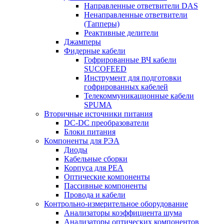
Направленные ответвители DAS
Ненаправленные ответвители
(Тапперы)
Реактивные делители
Джамперы
Фидерные кабели
Гофрированные ВЧ кабели
SUCOFEED
Инструмент для подготовки
гофрированных кабелей
Телекоммуникационные кабели
SPUMA
Вторичные источники питания
DC-DC преобразователи
Блоки питания
Компоненты для РЭА
Диоды
Кабельные сборки
Корпуса для РЕА
Оптические компоненты
Пассивные компоненты
Провода и кабели
Контрольно-измерительное оборудование
Анализаторы коэффициента шума
Анализаторы оптических компонентов