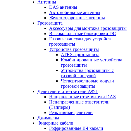
Антенны
DAS антенны
Автомобильные антенны
Железнодорожные антенны
Грозозащита
Аксессуары для монтажа грозозащиты
Высоковольтные блокировки DC
Газовые капсулы для устройств
грозозащиты
Устройства грозозащиты
ATEX-грозозащита
Комбинированные устройства
грозозащиты
Устройства грозозащиты с
газовой капсулой
Четвертьволновые модули
грозовой защиты
Делители и ответвители АФТ
Направленные ответвители DAS
Ненаправленные ответвители
(Тапперы)
Реактивные делители
Джамперы
Фидерные кабели
Гофрированные ВЧ кабели