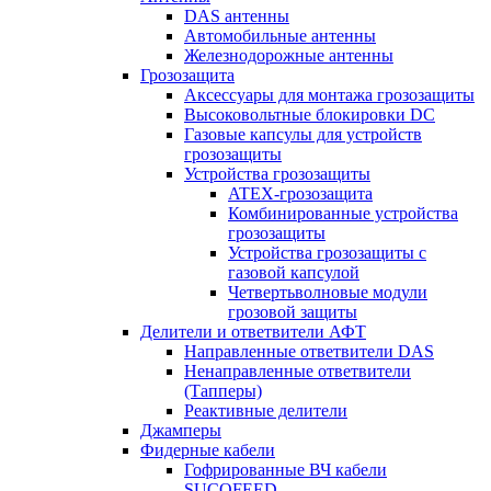
DAS антенны
Автомобильные антенны
Железнодорожные антенны
Грозозащита
Аксессуары для монтажа грозозащиты
Высоковольтные блокировки DC
Газовые капсулы для устройств
грозозащиты
Устройства грозозащиты
ATEX-грозозащита
Комбинированные устройства
грозозащиты
Устройства грозозащиты с
газовой капсулой
Четвертьволновые модули
грозовой защиты
Делители и ответвители АФТ
Направленные ответвители DAS
Ненаправленные ответвители
(Тапперы)
Реактивные делители
Джамперы
Фидерные кабели
Гофрированные ВЧ кабели
SUCOFEED