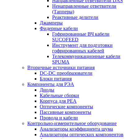
Направленные ответвители DAS
Ненаправленные ответвители
(Тапперы)
Реактивные делители
Джамперы
Фидерные кабели
Гофрированные ВЧ кабели
SUCOFEED
Инструмент для подготовки
гофрированных кабелей
Телекоммуникационные кабели
SPUMA
Вторичные источники питания
DC-DC преобразователи
Блоки питания
Компоненты для РЭА
Диоды
Кабельные сборки
Корпуса для РЕА
Оптические компоненты
Пассивные компоненты
Провода и кабели
Контрольно-измерительное оборудование
Анализаторы коэффициента шума
Анализаторы оптических компонентов