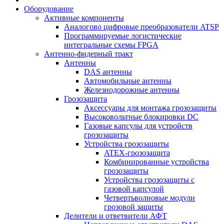
Оборудование
Активные компоненты
Аналогово цифровые преобразователи ATSP
Программируемые логистические
интегральные схемы FPGA
Антенно-фидерный тракт
Антенны
DAS антенны
Автомобильные антенны
Железнодорожные антенны
Грозозащита
Аксессуары для монтажа грозозащиты
Высоковольтные блокировки DC
Газовые капсулы для устройств
грозозащиты
Устройства грозозащиты
ATEX-грозозащита
Комбинированные устройства
грозозащиты
Устройства грозозащиты с
газовой капсулой
Четвертьволновые модули
грозовой защиты
Делители и ответвители АФТ