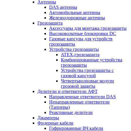
Антенны
DAS антенны
Автомобильные антенны
Железнодорожные антенны
Грозозащита
Аксессуары для монтажа грозозащиты
Высоковольтные блокировки DC
Газовые капсулы для устройств
грозозащиты
Устройства грозозащиты
ATEX-грозозащита
Комбинированные устройства
грозозащиты
Устройства грозозащиты с
газовой капсулой
Четвертьволновые модули
грозовой защиты
Делители и ответвители АФТ
Направленные ответвители DAS
Ненаправленные ответвители
(Тапперы)
Реактивные делители
Джамперы
Фидерные кабели
Гофрированные ВЧ кабели