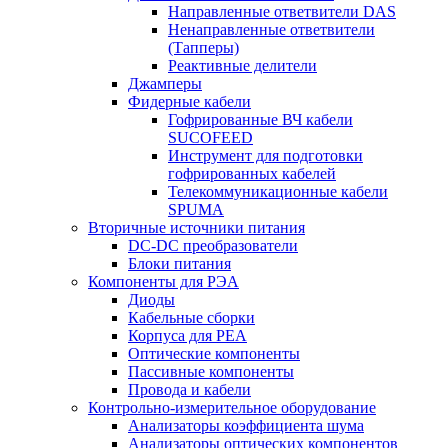
Направленные ответвители DAS
Ненаправленные ответвители
(Тапперы)
Реактивные делители
Джамперы
Фидерные кабели
Гофрированные ВЧ кабели
SUCOFEED
Инструмент для подготовки
гофрированных кабелей
Телекоммуникационные кабели
SPUMA
Вторичные источники питания
DC-DC преобразователи
Блоки питания
Компоненты для РЭА
Диоды
Кабельные сборки
Корпуса для РЕА
Оптические компоненты
Пассивные компоненты
Провода и кабели
Контрольно-измерительное оборудование
Анализаторы коэффициента шума
Анализаторы оптических компонентов