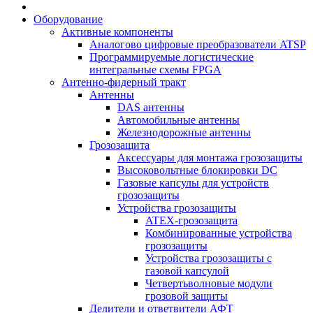
Оборудование
Активные компоненты
Аналогово цифровые преобразователи ATSP
Программируемые логистические
интегральные схемы FPGA
Антенно-фидерный тракт
Антенны
DAS антенны
Автомобильные антенны
Железнодорожные антенны
Грозозащита
Аксессуары для монтажа грозозащиты
Высоковольтные блокировки DC
Газовые капсулы для устройств
грозозащиты
Устройства грозозащиты
ATEX-грозозащита
Комбинированные устройства
грозозащиты
Устройства грозозащиты с
газовой капсулой
Четвертьволновые модули
грозовой защиты
Делители и ответвители АФТ