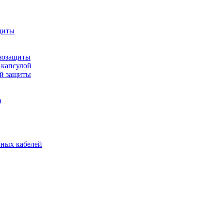
щиты
зозащиты
 капсулой
ой защиты
)
нных кабелей