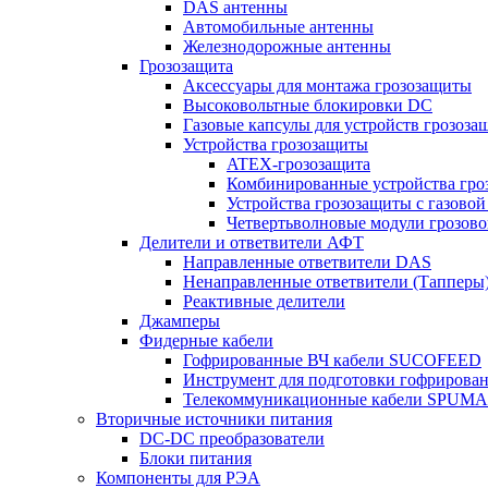
DAS антенны
Автомобильные антенны
Железнодорожные антенны
Грозозащита
Аксессуары для монтажа грозозащиты
Высоковольтные блокировки DC
Газовые капсулы для устройств грозоза
Устройства грозозащиты
ATEX-грозозащита
Комбинированные устройства гро
Устройства грозозащиты с газовой
Четвертьволновые модули грозов
Делители и ответвители АФТ
Направленные ответвители DAS
Ненаправленные ответвители (Тапперы
Реактивные делители
Джамперы
Фидерные кабели
Гофрированные ВЧ кабели SUCOFEED
Инструмент для подготовки гофрирова
Телекоммуникационные кабели SPUMA
Вторичные источники питания
DC-DC преобразователи
Блоки питания
Компоненты для РЭА