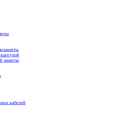
щиты
зозащиты
 капсулой
ой защиты
)
нных кабелей