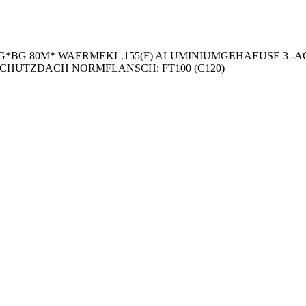
BG 80M* WAERMEKL.155(F) ALUMINIUMGEHAEUSE 3 -AC 50H
HNE SCHUTZDACH NORMFLANSCH: FT100 (C120)