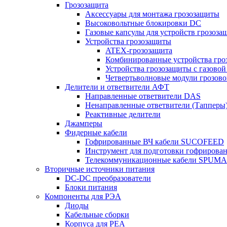
Грозозащита
Аксессуары для монтажа грозозащиты
Высоковольтные блокировки DC
Газовые капсулы для устройств грозоза
Устройства грозозащиты
ATEX-грозозащита
Комбинированные устройства гро
Устройства грозозащиты с газовой
Четвертьволновые модули грозов
Делители и ответвители АФТ
Направленные ответвители DAS
Ненаправленные ответвители (Тапперы
Реактивные делители
Джамперы
Фидерные кабели
Гофрированные ВЧ кабели SUCOFEED
Инструмент для подготовки гофрирова
Телекоммуникационные кабели SPUMA
Вторичные источники питания
DC-DC преобразователи
Блоки питания
Компоненты для РЭА
Диоды
Кабельные сборки
Корпуса для РЕА