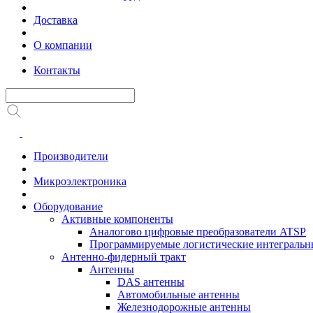
Доставка
О компании
Контакты
Производители
Микроэлектроника
Оборудование
Активные компоненты
Аналогово цифровые преобразователи ATSP
Программируемые логистические интеграль
Антенно-фидерный тракт
Антенны
DAS антенны
Автомобильные антенны
Железнодорожные антенны