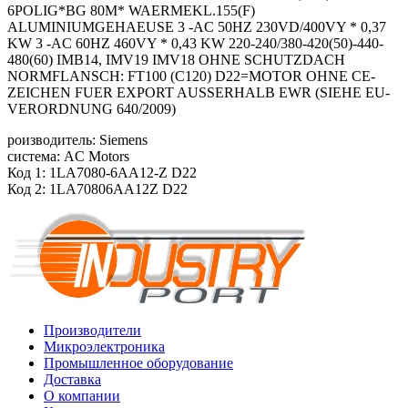
6POLIG*BG 80M* WAERMEKL.155(F)
ALUMINIUMGEHAEUSE 3 -AC 50HZ 230VD/400VY * 0,37
KW 3 -AC 60HZ 460VY * 0,43 KW 220-240/380-420(50)-440-
480(60) IMB14, IMV19 IMV18 OHNE SCHUTZDACH
NORMFLANSCH: FT100 (C120) D22=MOTOR OHNE CE-
ZEICHEN FUER EXPORT AUSSERHALB EWR (SIEHE EU-
VERORDNUNG 640/2009)
роизводитель: Siemens
система: AC Motors
Код 1: 1LA7080-6AA12-Z D22
Код 2: 1LA70806AA12Z D22
Производители
Микроэлектроника
Промышленное оборудование
Доставка
О компании