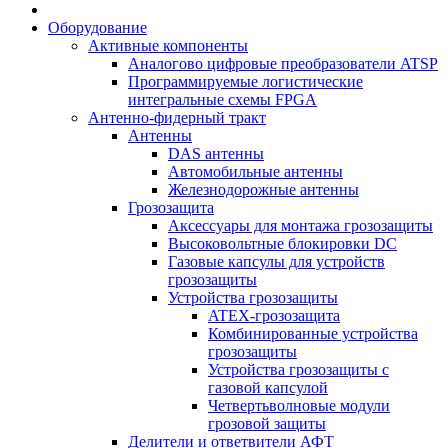
Оборудование
Активные компоненты
Аналогово цифровые преобразователи ATSP
Программируемые логистические
интегральные схемы FPGA
Антенно-фидерный тракт
Антенны
DAS антенны
Автомобильные антенны
Железнодорожные антенны
Грозозащита
Аксессуары для монтажа грозозащиты
Высоковольтные блокировки DC
Газовые капсулы для устройств
грозозащиты
Устройства грозозащиты
ATEX-грозозащита
Комбинированные устройства
грозозащиты
Устройства грозозащиты с
газовой капсулой
Четвертьволновые модули
грозовой защиты
Делители и ответвители АФТ