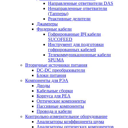
Направленные ответвители DAS
Ненаправленные ответвители
(Тапперы)
Реактивные делители
Джамперы
Фидерные кабели
Гофрированные ВЧ кабели
SUCOFEED
Инструмент для подготовки
гофрированных кабелей
Телекоммуникационные кабели
SPUMA
Вторичные источники питания
DC-DC преобразователи
Блоки питания
Компоненты для РЭА
Диоды
Кабельные сборки
Корпуса для РЕА
Оптические компоненты
Пассивные компоненты
Провода и кабели
Контрольно-измерительное оборудование
Анализаторы коэффициента шума
Анализаторы оптических компонентов