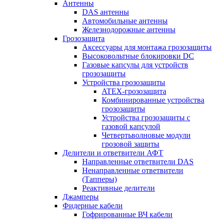
Антенны
DAS антенны
Автомобильные антенны
Железнодорожные антенны
Грозозащита
Аксессуары для монтажа грозозащиты
Высоковольтные блокировки DC
Газовые капсулы для устройств
грозозащиты
Устройства грозозащиты
ATEX-грозозащита
Комбинированные устройства
грозозащиты
Устройства грозозащиты с
газовой капсулой
Четвертьволновые модули
грозовой защиты
Делители и ответвители АФТ
Направленные ответвители DAS
Ненаправленные ответвители
(Тапперы)
Реактивные делители
Джамперы
Фидерные кабели
Гофрированные ВЧ кабели