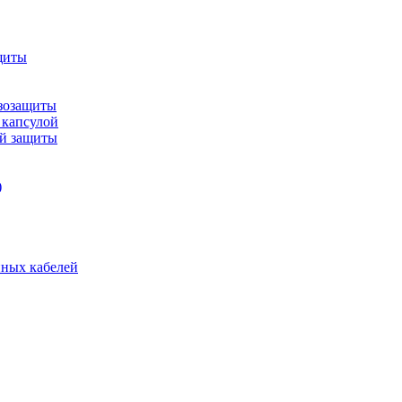
щиты
зозащиты
 капсулой
ой защиты
)
нных кабелей