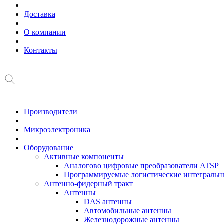
Доставка
О компании
Контакты
Производители
Микроэлектроника
Оборудование
Активные компоненты
Аналогово цифровые преобразователи ATSP
Программируемые логистические интеграль
Антенно-фидерный тракт
Антенны
DAS антенны
Автомобильные антенны
Железнодорожные антенны