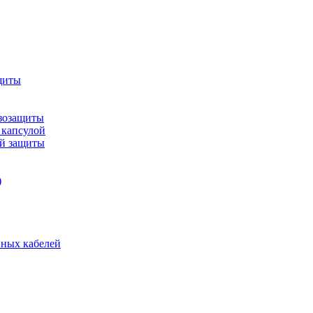
щиты
зозащиты
 капсулой
ой защиты
)
нных кабелей