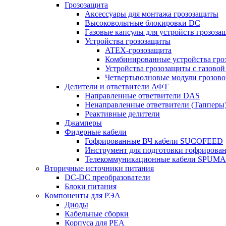
Грозозащита
Аксессуары для монтажа грозозащиты
Высоковольтные блокировки DC
Газовые капсулы для устройств грозоза
Устройства грозозащиты
ATEX-грозозащита
Комбинированные устройства гро
Устройства грозозащиты с газовой
Четвертьволновые модули грозов
Делители и ответвители АФТ
Направленные ответвители DAS
Ненаправленные ответвители (Тапперы
Реактивные делители
Джамперы
Фидерные кабели
Гофрированные ВЧ кабели SUCOFEED
Инструмент для подготовки гофрирова
Телекоммуникационные кабели SPUMA
Вторичные источники питания
DC-DC преобразователи
Блоки питания
Компоненты для РЭА
Диоды
Кабельные сборки
Корпуса для РЕА