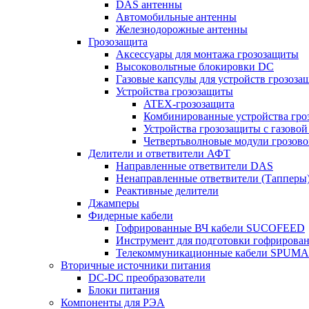
DAS антенны
Автомобильные антенны
Железнодорожные антенны
Грозозащита
Аксессуары для монтажа грозозащиты
Высоковольтные блокировки DC
Газовые капсулы для устройств грозоза
Устройства грозозащиты
ATEX-грозозащита
Комбинированные устройства гро
Устройства грозозащиты с газовой
Четвертьволновые модули грозов
Делители и ответвители АФТ
Направленные ответвители DAS
Ненаправленные ответвители (Тапперы
Реактивные делители
Джамперы
Фидерные кабели
Гофрированные ВЧ кабели SUCOFEED
Инструмент для подготовки гофрирова
Телекоммуникационные кабели SPUMA
Вторичные источники питания
DC-DC преобразователи
Блоки питания
Компоненты для РЭА