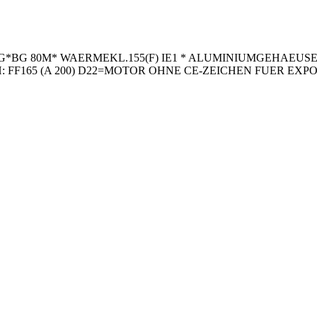
BG 80M* WAERMEKL.155(F) IE1 * ALUMINIUMGEHAEUSE 3 -
H: FF165 (A 200) D22=MOTOR OHNE CE-ZEICHEN FUER E