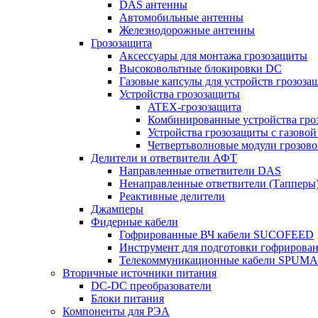
DAS антенны
Автомобильные антенны
Железнодорожные антенны
Грозозащита
Аксессуары для монтажа грозозащиты
Высоковольтные блокировки DC
Газовые капсулы для устройств грозоза
Устройства грозозащиты
ATEX-грозозащита
Комбинированные устройства гро
Устройства грозозащиты с газовой
Четвертьволновые модули грозов
Делители и ответвители АФТ
Направленные ответвители DAS
Ненаправленные ответвители (Тапперы
Реактивные делители
Джамперы
Фидерные кабели
Гофрированные ВЧ кабели SUCOFEED
Инструмент для подготовки гофрирова
Телекоммуникационные кабели SPUMA
Вторичные источники питания
DC-DC преобразователи
Блоки питания
Компоненты для РЭА