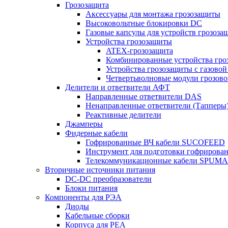
Грозозащита
Аксессуары для монтажа грозозащиты
Высоковольтные блокировки DC
Газовые капсулы для устройств грозоза
Устройства грозозащиты
ATEX-грозозащита
Комбинированные устройства гро
Устройства грозозащиты с газовой
Четвертьволновые модули грозов
Делители и ответвители АФТ
Направленные ответвители DAS
Ненаправленные ответвители (Тапперы
Реактивные делители
Джамперы
Фидерные кабели
Гофрированные ВЧ кабели SUCOFEED
Инструмент для подготовки гофрирова
Телекоммуникационные кабели SPUMA
Вторичные источники питания
DC-DC преобразователи
Блоки питания
Компоненты для РЭА
Диоды
Кабельные сборки
Корпуса для РЕА