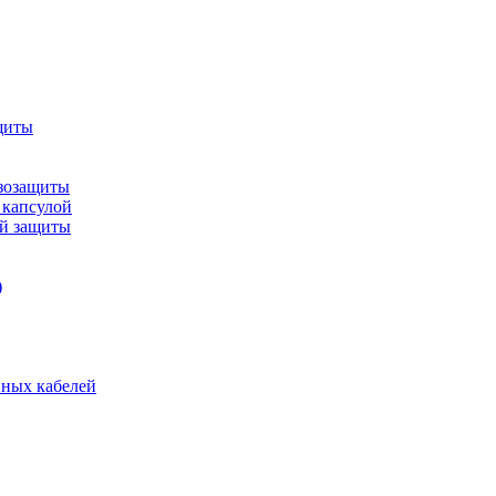
щиты
зозащиты
 капсулой
ой защиты
)
нных кабелей