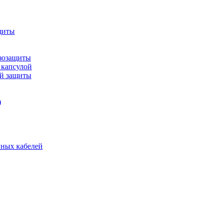
щиты
зозащиты
 капсулой
ой защиты
)
нных кабелей