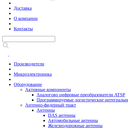
Доставка
О компании
Контакты
Производители
Микроэлектроника
Оборудование
Активные компоненты
Аналогово цифровые преобразователи ATSP
Программируемые логистические интеграль
Антенно-фидерный тракт
Антенны
DAS антенны
Автомобильные антенны
Железнодорожные антенны