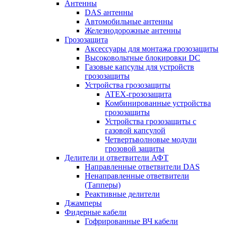
Антенны
DAS антенны
Автомобильные антенны
Железнодорожные антенны
Грозозащита
Аксессуары для монтажа грозозащиты
Высоковольтные блокировки DC
Газовые капсулы для устройств
грозозащиты
Устройства грозозащиты
ATEX-грозозащита
Комбинированные устройства
грозозащиты
Устройства грозозащиты с
газовой капсулой
Четвертьволновые модули
грозовой защиты
Делители и ответвители АФТ
Направленные ответвители DAS
Ненаправленные ответвители
(Тапперы)
Реактивные делители
Джамперы
Фидерные кабели
Гофрированные ВЧ кабели