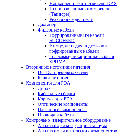
Направленные ответвители DAS
Ненаправленные ответвители
(Тапперы)
Реактивные делители
Джамперы
Фидерные кабели
Гофрированные ВЧ кабели
SUCOFEED
Инструмент для подготовки
гофрированных кабелей
Телекоммуникационные кабели
SPUMA
Вторичные источники питания
DC-DC преобразователи
Блоки питания
Компоненты для РЭА
Диоды
Кабельные сборки
Корпуса для РЕА
Оптические компоненты
Пассивные компоненты
Провода и кабели
Контрольно-измерительное оборудование
Анализаторы коэффициента шума
Анализаторы оптических компонентов