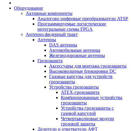
Оборудование
Активные компоненты
Аналогово цифровые преобразователи ATSP
Программируемые логистические
интегральные схемы FPGA
Антенно-фидерный тракт
Антенны
DAS антенны
Автомобильные антенны
Железнодорожные антенны
Грозозащита
Аксессуары для монтажа грозозащиты
Высоковольтные блокировки DC
Газовые капсулы для устройств
грозозащиты
Устройства грозозащиты
ATEX-грозозащита
Комбинированные устройства
грозозащиты
Устройства грозозащиты с
газовой капсулой
Четвертьволновые модули
грозовой защиты
Делители и ответвители АФТ