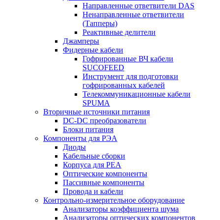
Направленные ответвители DAS
Ненаправленные ответвители
(Тапперы)
Реактивные делители
Джамперы
Фидерные кабели
Гофрированные ВЧ кабели
SUCOFEED
Инструмент для подготовки
гофрированных кабелей
Телекоммуникационные кабели
SPUMA
Вторичные источники питания
DC-DC преобразователи
Блоки питания
Компоненты для РЭА
Диоды
Кабельные сборки
Корпуса для РЕА
Оптические компоненты
Пассивные компоненты
Провода и кабели
Контрольно-измерительное оборудование
Анализаторы коэффициента шума
Анализаторы оптических компонентов