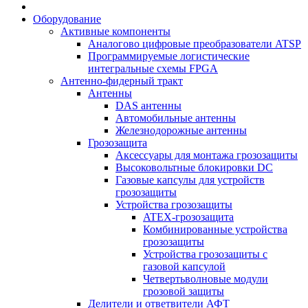
Оборудование
Активные компоненты
Аналогово цифровые преобразователи ATSP
Программируемые логистические
интегральные схемы FPGA
Антенно-фидерный тракт
Антенны
DAS антенны
Автомобильные антенны
Железнодорожные антенны
Грозозащита
Аксессуары для монтажа грозозащиты
Высоковольтные блокировки DC
Газовые капсулы для устройств
грозозащиты
Устройства грозозащиты
ATEX-грозозащита
Комбинированные устройства
грозозащиты
Устройства грозозащиты с
газовой капсулой
Четвертьволновые модули
грозовой защиты
Делители и ответвители АФТ