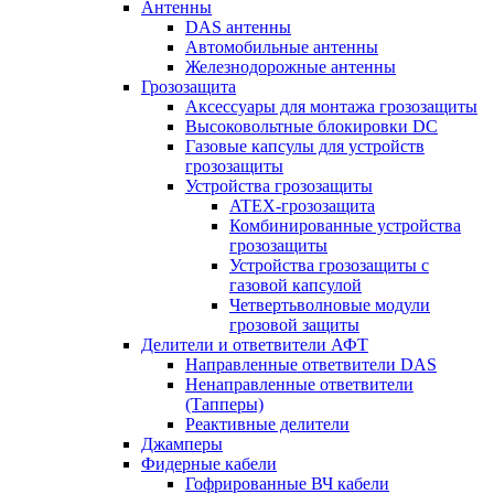
Антенны
DAS антенны
Автомобильные антенны
Железнодорожные антенны
Грозозащита
Аксессуары для монтажа грозозащиты
Высоковольтные блокировки DC
Газовые капсулы для устройств
грозозащиты
Устройства грозозащиты
ATEX-грозозащита
Комбинированные устройства
грозозащиты
Устройства грозозащиты с
газовой капсулой
Четвертьволновые модули
грозовой защиты
Делители и ответвители АФТ
Направленные ответвители DAS
Ненаправленные ответвители
(Тапперы)
Реактивные делители
Джамперы
Фидерные кабели
Гофрированные ВЧ кабели