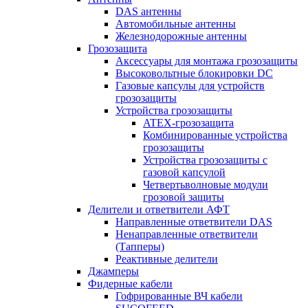
DAS антенны
Автомобильные антенны
Железнодорожные антенны
Грозозащита
Аксессуары для монтажа грозозащиты
Высоковольтные блокировки DC
Газовые капсулы для устройств
грозозащиты
Устройства грозозащиты
ATEX-грозозащита
Комбинированные устройства
грозозащиты
Устройства грозозащиты с
газовой капсулой
Четвертьволновые модули
грозовой защиты
Делители и ответвители АФТ
Направленные ответвители DAS
Ненаправленные ответвители
(Тапперы)
Реактивные делители
Джамперы
Фидерные кабели
Гофрированные ВЧ кабели