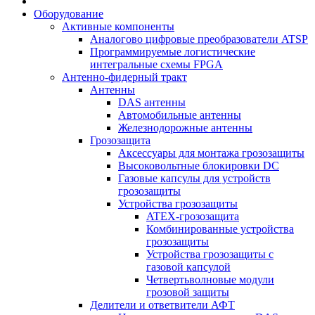
Оборудование
Активные компоненты
Аналогово цифровые преобразователи ATSP
Программируемые логистические
интегральные схемы FPGA
Антенно-фидерный тракт
Антенны
DAS антенны
Автомобильные антенны
Железнодорожные антенны
Грозозащита
Аксессуары для монтажа грозозащиты
Высоковольтные блокировки DC
Газовые капсулы для устройств
грозозащиты
Устройства грозозащиты
ATEX-грозозащита
Комбинированные устройства
грозозащиты
Устройства грозозащиты с
газовой капсулой
Четвертьволновые модули
грозовой защиты
Делители и ответвители АФТ