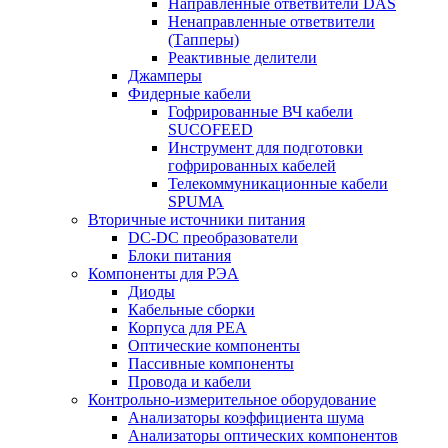
Направленные ответвители DAS
Ненаправленные ответвители
(Тапперы)
Реактивные делители
Джамперы
Фидерные кабели
Гофрированные ВЧ кабели
SUCOFEED
Инструмент для подготовки
гофрированных кабелей
Телекоммуникационные кабели
SPUMA
Вторичные источники питания
DC-DC преобразователи
Блоки питания
Компоненты для РЭА
Диоды
Кабельные сборки
Корпуса для РЕА
Оптические компоненты
Пассивные компоненты
Провода и кабели
Контрольно-измерительное оборудование
Анализаторы коэффициента шума
Анализаторы оптических компонентов