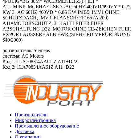
4POLIG*BG 80M* WAERMEKL.155(F) IE1 *
ALUMINIUMGEHAEUSE 3 -AC 50HZ 400VD/690VY * 0,75
KW 3 -AC 60HZ 460VD * 0,86 KW IMB5, IMV1 OHNE
SCHUTZDACH, IMV3, FLANSCH: FF165 (A 200)
A11=MOTORSCHUTZ, 3 -KALTLEITER FUER
ABSCHALTUNG D22=MOTOR OHNE CE-ZEICHEN FUER
EXPORT AUSSERHALB EWR (SIEHE EU-VERORDNUNG
640/2009)
роизводитель: Siemens
система: AC Motors
Код 1: 1LA7083-4AA61-Z A11+D22
Код 2: 1LA70834AA61Z A11+D22
Производители
Микроэлектроника
Промышленное оборудование
Доставка
О компании