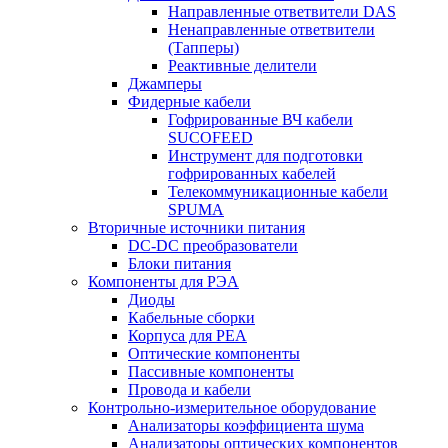
Направленные ответвители DAS
Ненаправленные ответвители
(Тапперы)
Реактивные делители
Джамперы
Фидерные кабели
Гофрированные ВЧ кабели
SUCOFEED
Инструмент для подготовки
гофрированных кабелей
Телекоммуникационные кабели
SPUMA
Вторичные источники питания
DC-DC преобразователи
Блоки питания
Компоненты для РЭА
Диоды
Кабельные сборки
Корпуса для РЕА
Оптические компоненты
Пассивные компоненты
Провода и кабели
Контрольно-измерительное оборудование
Анализаторы коэффициента шума
Анализаторы оптических компонентов