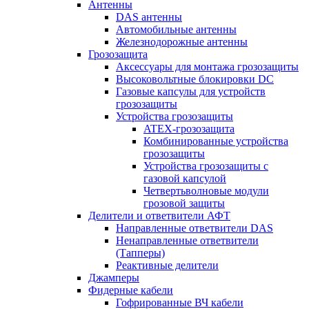
Антенны
DAS антенны
Автомобильные антенны
Железнодорожные антенны
Грозозащита
Аксессуары для монтажа грозозащиты
Высоковольтные блокировки DC
Газовые капсулы для устройств
грозозащиты
Устройства грозозащиты
ATEX-грозозащита
Комбинированные устройства
грозозащиты
Устройства грозозащиты с
газовой капсулой
Четвертьволновые модули
грозовой защиты
Делители и ответвители АФТ
Направленные ответвители DAS
Ненаправленные ответвители
(Тапперы)
Реактивные делители
Джамперы
Фидерные кабели
Гофрированные ВЧ кабели