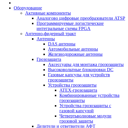
Оборудование
Активные компоненты
Аналогово цифровые преобразователи ATSP
Программируемые логистические
интегральные схемы FPGA
Антенно-фидерный тракт
Антенны
DAS антенны
Автомобильные антенны
Железнодорожные антенны
Грозозащита
Аксессуары для монтажа грозозащиты
Высоковольтные блокировки DC
Газовые капсулы для устройств
грозозащиты
Устройства грозозащиты
ATEX-грозозащита
Комбинированные устройства
грозозащиты
Устройства грозозащиты с
газовой капсулой
Четвертьволновые модули
грозовой защиты
Делители и ответвители АФТ