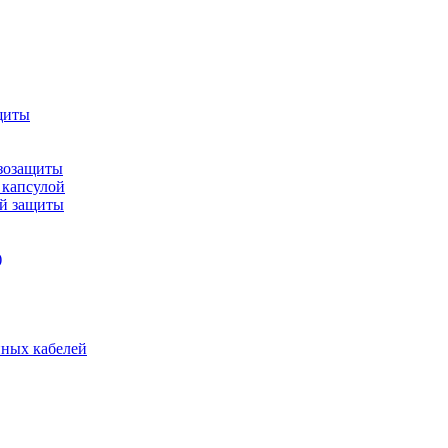
щиты
зозащиты
 капсулой
ой защиты
)
нных кабелей