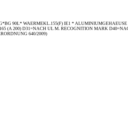
BG 90L* WAERMEKL.155(F) IE1 * ALUMINIUMGEHAEUSE 3 -A
165 (A 200) D31=NACH UL M. RECOGNITION MARK D40=N
RORDNUNG 640/2009)