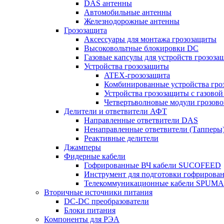
DAS антенны
Автомобильные антенны
Железнодорожные антенны
Грозозащита
Аксессуары для монтажа грозозащиты
Высоковольтные блокировки DC
Газовые капсулы для устройств грозоза
Устройства грозозащиты
ATEX-грозозащита
Комбинированные устройства гро
Устройства грозозащиты с газовой
Четвертьволновые модули грозов
Делители и ответвители АФТ
Направленные ответвители DAS
Ненаправленные ответвители (Тапперы
Реактивные делители
Джамперы
Фидерные кабели
Гофрированные ВЧ кабели SUCOFEED
Инструмент для подготовки гофрирова
Телекоммуникационные кабели SPUMA
Вторичные источники питания
DC-DC преобразователи
Блоки питания
Компоненты для РЭА