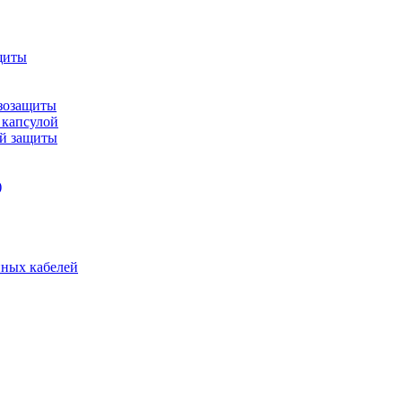
щиты
зозащиты
 капсулой
ой защиты
)
нных кабелей