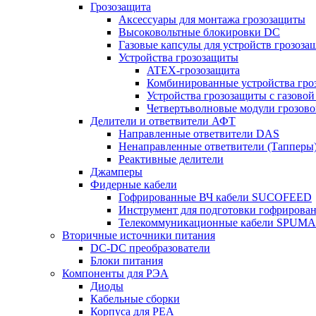
Грозозащита
Аксессуары для монтажа грозозащиты
Высоковольтные блокировки DC
Газовые капсулы для устройств грозоза
Устройства грозозащиты
ATEX-грозозащита
Комбинированные устройства гро
Устройства грозозащиты с газовой
Четвертьволновые модули грозов
Делители и ответвители АФТ
Направленные ответвители DAS
Ненаправленные ответвители (Тапперы
Реактивные делители
Джамперы
Фидерные кабели
Гофрированные ВЧ кабели SUCOFEED
Инструмент для подготовки гофрирова
Телекоммуникационные кабели SPUMA
Вторичные источники питания
DC-DC преобразователи
Блоки питания
Компоненты для РЭА
Диоды
Кабельные сборки
Корпуса для РЕА