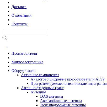
Доставка
О компании
Контакты
Производители
Микроэлектроника
Оборудование
Активные компоненты
Аналогово цифровые преобразователи ATSP
Программируемые логистические интеграль
Антенно-фидерный тракт
Антенны
DAS антенны
Автомобильные антенны
Железнодорожные антенны