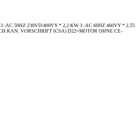
C 50HZ 230VD/400VY * 2,2 KW 3 -AC 60HZ 460VY * 2,55
ACH KAN. VORSCHRIFT (CSA) D22=MOTOR OHNE CE-