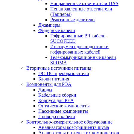
Направленные ответвители DAS
Ненаправленные ответвители
(Тапперы)
Реактивные делители
Джамперы
Фидерные кабели
Гофрированные ВЧ кабели
SUCOFEED
Инструмент для подготовки
гофрированных кабелей
Телекоммуникационные кабели
SPUMA
Вторичные источники питания
DC-DC преобразователи
Блоки питания
Компоненты для РЭА
Диоды
Кабельные сборки
Корпуса для РЕА
Оптические компоненты
Пассивные компоненты
Провода и кабели
Контрольно-измерительное оборудование
Анализаторы коэффициента шума
Анализаторы оптических компонентов