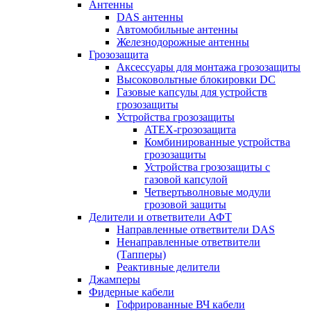
Антенны
DAS антенны
Автомобильные антенны
Железнодорожные антенны
Грозозащита
Аксессуары для монтажа грозозащиты
Высоковольтные блокировки DC
Газовые капсулы для устройств
грозозащиты
Устройства грозозащиты
ATEX-грозозащита
Комбинированные устройства
грозозащиты
Устройства грозозащиты с
газовой капсулой
Четвертьволновые модули
грозовой защиты
Делители и ответвители АФТ
Направленные ответвители DAS
Ненаправленные ответвители
(Тапперы)
Реактивные делители
Джамперы
Фидерные кабели
Гофрированные ВЧ кабели