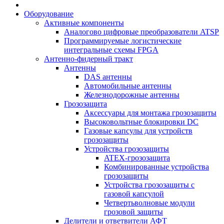
Оборудование
Активные компоненты
Аналогово цифровые преобразователи ATSP
Программируемые логистические
интегральные схемы FPGA
Антенно-фидерный тракт
Антенны
DAS антенны
Автомобильные антенны
Железнодорожные антенны
Грозозащита
Аксессуары для монтажа грозозащиты
Высоковольтные блокировки DC
Газовые капсулы для устройств
грозозащиты
Устройства грозозащиты
ATEX-грозозащита
Комбинированные устройства
грозозащиты
Устройства грозозащиты с
газовой капсулой
Четвертьволновые модули
грозовой защиты
Делители и ответвители АФТ