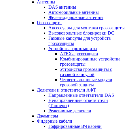
Антенны
DAS антенны
Автомобильные антенны
Железнодорожные антенны
Грозозащита
Аксессуары для монтажа грозозащиты
Высоковольтные блокировки DC
Газовые капсулы для устройств
грозозащиты
Устройства грозозащиты
ATEX-грозозащита
Комбинированные устройства
грозозащиты
Устройства грозозащиты с
газовой капсулой
Четвертьволновые модули
грозовой защиты
Делители и ответвители АФТ
Направленные ответвители DAS
Ненаправленные ответвители
(Тапперы)
Реактивные делители
Джамперы
Фидерные кабели
Гофрированные ВЧ кабели