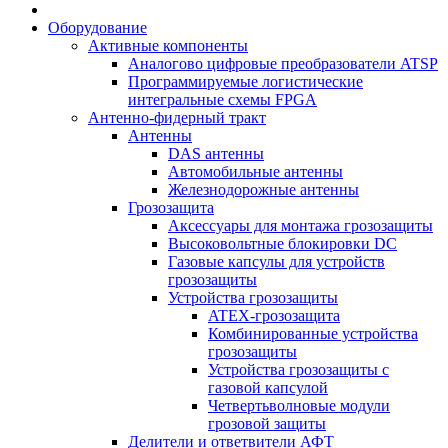
Оборудование
Активные компоненты
Аналогово цифровые преобразователи ATSP
Программируемые логистические
интегральные схемы FPGA
Антенно-фидерный тракт
Антенны
DAS антенны
Автомобильные антенны
Железнодорожные антенны
Грозозащита
Аксессуары для монтажа грозозащиты
Высоковольтные блокировки DC
Газовые капсулы для устройств
грозозащиты
Устройства грозозащиты
ATEX-грозозащита
Комбинированные устройства
грозозащиты
Устройства грозозащиты с
газовой капсулой
Четвертьволновые модули
грозовой защиты
Делители и ответвители АФТ