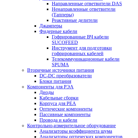
Направленные ответвители DAS
Ненаправленные ответвители
(Тапперы)
Реактивные делители
Джамперы
Фидерные кабели
Гофрированные ВЧ кабели
SUCOFEED
Инструмент для подготовки
гофрированных кабелей
Телекоммуникационные кабели
SPUMA
Вторичные источники питания
DC-DC преобразователи
Блоки питания
Компоненты для РЭА
Диоды
Кабельные сборки
Корпуса для РЕА
Оптические компоненты
Пассивные компоненты
Провода и кабели
Контрольно-измерительное оборудование
Анализаторы коэффициента шума
Анализаторы оптических компонентов