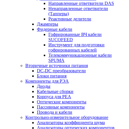
Направленные ответвители DAS
Ненаправленные ответвители
(Тапперы)
Реактивные делители
Джамперы
Фидерные кабели
Гофрированные ВЧ кабели
SUCOFEED
Инструмент для подготовки
гофрированных кабелей
Телекоммуникационные кабели
SPUMA
Вторичные источники питания
DC-DC преобразователи
Блоки питания
Компоненты для РЭА
Диоды
Кабельные сборки
Корпуса для РЕА
Оптические компоненты
Пассивные компоненты
Провода и кабели
Контрольно-измерительное оборудование
Анализаторы коэффициента шума
Анализаторы оптических компонентов