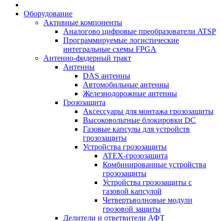
Оборудование
Активные компоненты
Аналогово цифровые преобразователи ATSP
Программируемые логистические
интегральные схемы FPGA
Антенно-фидерный тракт
Антенны
DAS антенны
Автомобильные антенны
Железнодорожные антенны
Грозозащита
Аксессуары для монтажа грозозащиты
Высоковольтные блокировки DC
Газовые капсулы для устройств
грозозащиты
Устройства грозозащиты
ATEX-грозозащита
Комбинированные устройства
грозозащиты
Устройства грозозащиты с
газовой капсулой
Четвертьволновые модули
грозовой защиты
Делители и ответвители АФТ