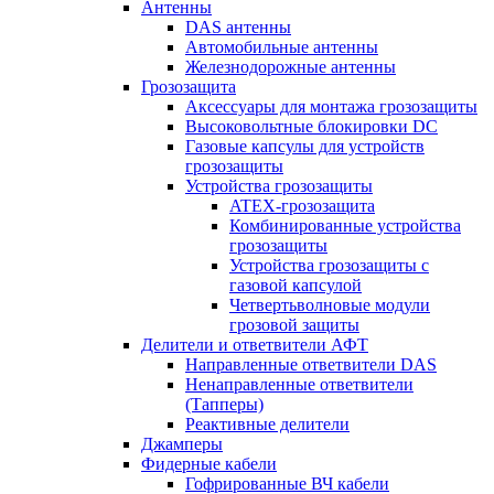
Антенны
DAS антенны
Автомобильные антенны
Железнодорожные антенны
Грозозащита
Аксессуары для монтажа грозозащиты
Высоковольтные блокировки DC
Газовые капсулы для устройств
грозозащиты
Устройства грозозащиты
ATEX-грозозащита
Комбинированные устройства
грозозащиты
Устройства грозозащиты с
газовой капсулой
Четвертьволновые модули
грозовой защиты
Делители и ответвители АФТ
Направленные ответвители DAS
Ненаправленные ответвители
(Тапперы)
Реактивные делители
Джамперы
Фидерные кабели
Гофрированные ВЧ кабели