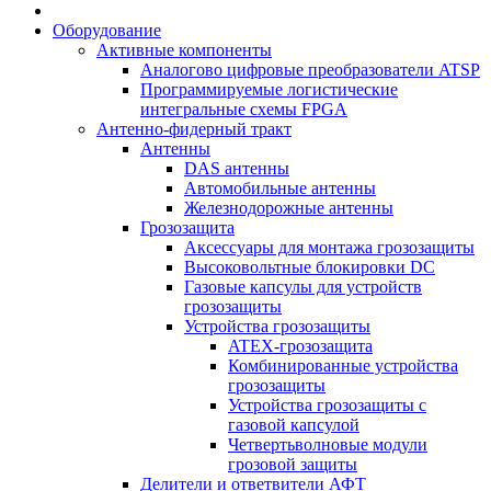
Оборудование
Активные компоненты
Аналогово цифровые преобразователи ATSP
Программируемые логистические
интегральные схемы FPGA
Антенно-фидерный тракт
Антенны
DAS антенны
Автомобильные антенны
Железнодорожные антенны
Грозозащита
Аксессуары для монтажа грозозащиты
Высоковольтные блокировки DC
Газовые капсулы для устройств
грозозащиты
Устройства грозозащиты
ATEX-грозозащита
Комбинированные устройства
грозозащиты
Устройства грозозащиты с
газовой капсулой
Четвертьволновые модули
грозовой защиты
Делители и ответвители АФТ