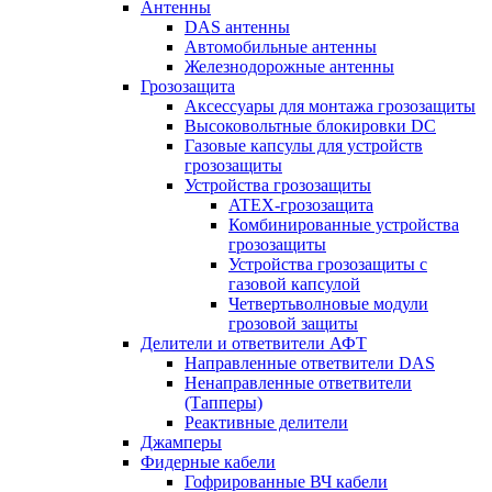
Антенны
DAS антенны
Автомобильные антенны
Железнодорожные антенны
Грозозащита
Аксессуары для монтажа грозозащиты
Высоковольтные блокировки DC
Газовые капсулы для устройств
грозозащиты
Устройства грозозащиты
ATEX-грозозащита
Комбинированные устройства
грозозащиты
Устройства грозозащиты с
газовой капсулой
Четвертьволновые модули
грозовой защиты
Делители и ответвители АФТ
Направленные ответвители DAS
Ненаправленные ответвители
(Тапперы)
Реактивные делители
Джамперы
Фидерные кабели
Гофрированные ВЧ кабели