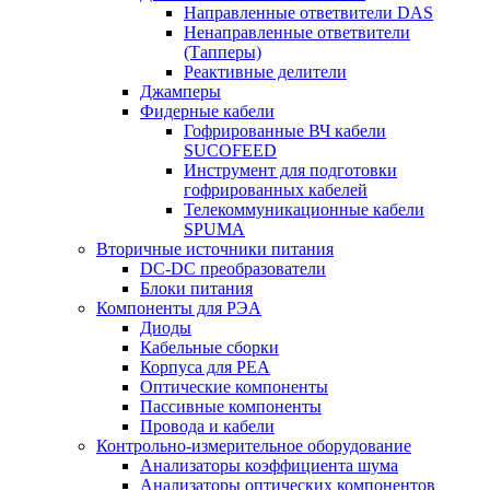
Направленные ответвители DAS
Ненаправленные ответвители
(Тапперы)
Реактивные делители
Джамперы
Фидерные кабели
Гофрированные ВЧ кабели
SUCOFEED
Инструмент для подготовки
гофрированных кабелей
Телекоммуникационные кабели
SPUMA
Вторичные источники питания
DC-DC преобразователи
Блоки питания
Компоненты для РЭА
Диоды
Кабельные сборки
Корпуса для РЕА
Оптические компоненты
Пассивные компоненты
Провода и кабели
Контрольно-измерительное оборудование
Анализаторы коэффициента шума
Анализаторы оптических компонентов