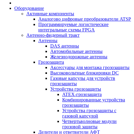
Оборудование
Активные компоненты
Аналогово цифровые преобразователи ATSP
Программируемые логистические
интегральные схемы FPGA
Антенно-фидерный тракт
Антенны
DAS антенны
Автомобильные антенны
Железнодорожные антенны
Грозозащита
Аксессуары для монтажа грозозащиты
Высоковольтные блокировки DC
Газовые капсулы для устройств
грозозащиты
Устройства грозозащиты
ATEX-грозозащита
Комбинированные устройства
грозозащиты
Устройства грозозащиты с
газовой капсулой
Четвертьволновые модули
грозовой защиты
Делители и ответвители АФТ