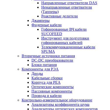
Направленные ответвители DAS
Ненаправленные ответвители
(Тапперы)
Реактивные делители
Джамперы
Фидерные кабели
Гофрированные ВЧ кабели
SUCOFEED
Инструмент для подготовки
гофрированных кабелей
Телекоммуникационные кабели
SPUMA
Вторичные источники питания
DC-DC преобразователи
Блоки питания
Компоненты для РЭА
Диоды
Кабельные сборки
Корпуса для РЕА
Оптические компоненты
Пассивные компоненты
Провода и кабели
Контрольно-измерительное оборудование
Анализаторы коэффициента шума
Анализаторы оптических компонентов