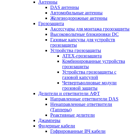
Антенны
DAS антенны
Автомобильные антенны
Железнодорожные антенны
Грозозащита
Аксессуары для монтажа грозозащиты
Высоковольтные блокировки DC
Газовые капсулы для устройств
грозозащиты
Устройства грозозащиты
ATEX-грозозащита
Комбинированные устройства
грозозащиты
Устройства грозозащиты с
газовой капсулой
Четвертьволновые модули
грозовой защиты
Делители и ответвители АФТ
Направленные ответвители DAS
Ненаправленные ответвители
(Тапперы)
Реактивные делители
Джамперы
Фидерные кабели
Гофрированные ВЧ кабели