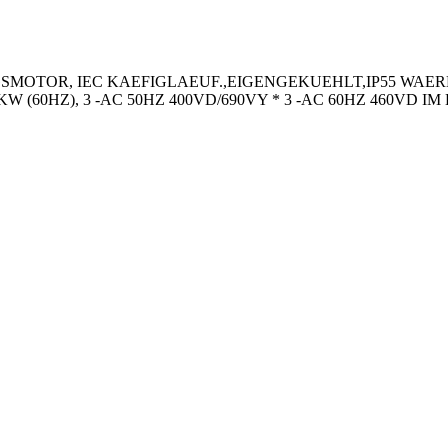
SMOTOR, IEC KAEFIGLAEUF.,EIGENGEKUEHLT,IP55 WAER
,45KW (60HZ), 3 -AC 50HZ 400VD/690VY * 3 -AC 60HZ 46