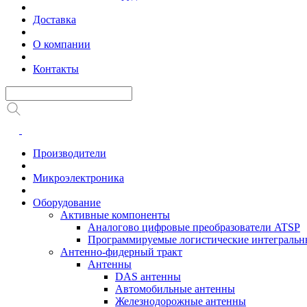
Доставка
О компании
Контакты
Производители
Микроэлектроника
Оборудование
Активные компоненты
Аналогово цифровые преобразователи ATSP
Программируемые логистические интеграль
Антенно-фидерный тракт
Антенны
DAS антенны
Автомобильные антенны
Железнодорожные антенны