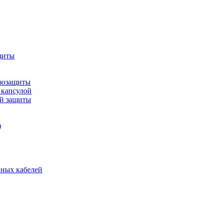
щиты
зозащиты
 капсулой
ой защиты
)
нных кабелей