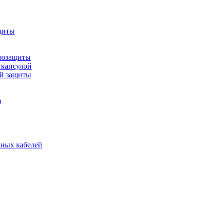
щиты
зозащиты
 капсулой
ой защиты
)
нных кабелей