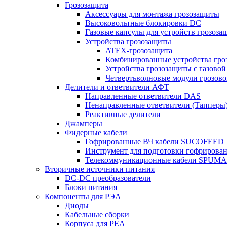
Грозозащита
Аксессуары для монтажа грозозащиты
Высоковольтные блокировки DC
Газовые капсулы для устройств грозоза
Устройства грозозащиты
ATEX-грозозащита
Комбинированные устройства гро
Устройства грозозащиты с газовой
Четвертьволновые модули грозов
Делители и ответвители АФТ
Направленные ответвители DAS
Ненаправленные ответвители (Тапперы
Реактивные делители
Джамперы
Фидерные кабели
Гофрированные ВЧ кабели SUCOFEED
Инструмент для подготовки гофрирова
Телекоммуникационные кабели SPUMA
Вторичные источники питания
DC-DC преобразователи
Блоки питания
Компоненты для РЭА
Диоды
Кабельные сборки
Корпуса для РЕА