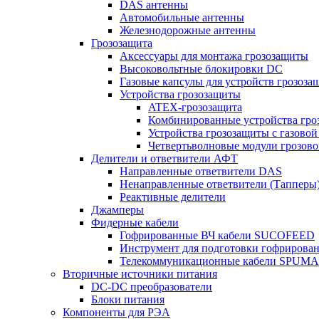
DAS антенны
Автомобильные антенны
Железнодорожные антенны
Грозозащита
Аксессуары для монтажа грозозащиты
Высоковольтные блокировки DC
Газовые капсулы для устройств грозоза
Устройства грозозащиты
ATEX-грозозащита
Комбинированные устройства гро
Устройства грозозащиты с газовой
Четвертьволновые модули грозов
Делители и ответвители АФТ
Направленные ответвители DAS
Ненаправленные ответвители (Тапперы
Реактивные делители
Джамперы
Фидерные кабели
Гофрированные ВЧ кабели SUCOFEED
Инструмент для подготовки гофрирова
Телекоммуникационные кабели SPUMA
Вторичные источники питания
DC-DC преобразователи
Блоки питания
Компоненты для РЭА