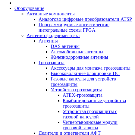
Оборудование
Активные компоненты
Аналогово цифровые преобразователи ATSP
Программируемые логистические
интегральные схемы FPGA
Антенно-фидерный тракт
Антенны
DAS антенны
Автомобильные антенны
Железнодорожные антенны
Грозозащита
Аксессуары для монтажа грозозащиты
Высоковольтные блокировки DC
Газовые капсулы для устройств
грозозащиты
Устройства грозозащиты
ATEX-грозозащита
Комбинированные устройства
грозозащиты
Устройства грозозащиты с
газовой капсулой
Четвертьволновые модули
грозовой защиты
Делители и ответвители АФТ