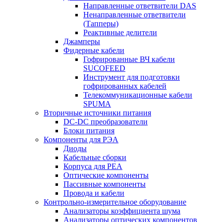
Направленные ответвители DAS
Ненаправленные ответвители
(Тапперы)
Реактивные делители
Джамперы
Фидерные кабели
Гофрированные ВЧ кабели
SUCOFEED
Инструмент для подготовки
гофрированных кабелей
Телекоммуникационные кабели
SPUMA
Вторичные источники питания
DC-DC преобразователи
Блоки питания
Компоненты для РЭА
Диоды
Кабельные сборки
Корпуса для РЕА
Оптические компоненты
Пассивные компоненты
Провода и кабели
Контрольно-измерительное оборудование
Анализаторы коэффициента шума
Анализаторы оптических компонентов