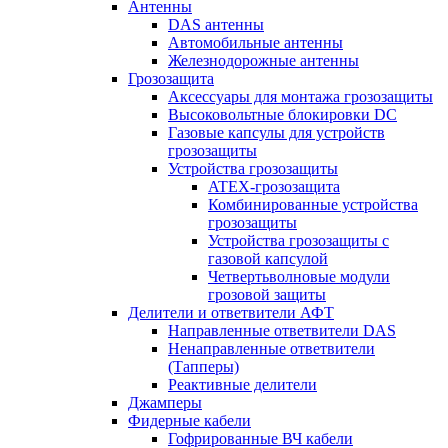
Антенны
DAS антенны
Автомобильные антенны
Железнодорожные антенны
Грозозащита
Аксессуары для монтажа грозозащиты
Высоковольтные блокировки DC
Газовые капсулы для устройств
грозозащиты
Устройства грозозащиты
ATEX-грозозащита
Комбинированные устройства
грозозащиты
Устройства грозозащиты с
газовой капсулой
Четвертьволновые модули
грозовой защиты
Делители и ответвители АФТ
Направленные ответвители DAS
Ненаправленные ответвители
(Тапперы)
Реактивные делители
Джамперы
Фидерные кабели
Гофрированные ВЧ кабели