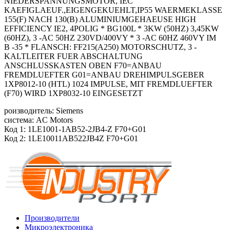
NIEDERSPANNUNGSMOTOR, IEC
KAEFIGLAEUF.,EIGENGEKUEHLT,IP55 WAERMEKLASSE
155(F) NACH 130(B) ALUMINIUMGEHAEUSE HIGH
EFFICIENCY IE2, 4POLIG * BG100L * 3KW (50HZ) 3,45KW
(60HZ), 3 -AC 50HZ 230VD/400VY * 3 -AC 60HZ 460VY IM
B -35 * FLANSCH: FF215(A250) MOTORSCHUTZ, 3 -
KALTLEITER FUER ABSCHALTUNG
ANSCHLUSSKASTEN OBEN F70=ANBAU
FREMDLUEFTER G01=ANBAU DREHIMPULSGEBER
1XP8012-10 (HTL) 1024 IMPULSE, MIT FREMDLUEFTER
(F70) WIRD 1XP8032-10 EINGESETZT
роизводитель: Siemens
система: AC Motors
Код 1: 1LE1001-1AB52-2JB4-Z F70+G01
Код 2: 1LE10011AB522JB4Z F70+G01
Производители
Микроэлектроника