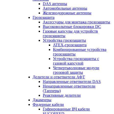
DAS антенны
Автомобильные антенны
Железнодорожные антенны
Грозозащита
Аксессуары для монтажа грозозащиты
Высоковольтные блокировки DC
Газовые капсулы для устройств
грозозащиты
Устройства грозозащиты
ATEX-грозозащита
Комбинированные устройства
грозозащиты
Устройства грозозащиты с
газовой капсулой
Четвертьволновые модули
грозовой защиты
Делители и ответвители АФТ
Направленные ответвители DAS
Ненаправленные ответвители
(Тапперы)
Реактивные делители
Джамперы
Фидерные кабели
Гофрированные ВЧ кабели
SUCOFEED