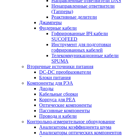
Направленные ответвители DAS
Ненаправленные ответвители
(Тапперы)
Реактивные делители
Джамперы
Фидерные кабели
Гофрированные ВЧ кабели
SUCOFEED
Инструмент для подготовки
гофрированных кабелей
Телекоммуникационные кабели
SPUMA
Вторичные источники питания
DC-DC преобразователи
Блоки питания
Компоненты для РЭА
Диоды
Кабельные сборки
Корпуса для РЕА
Оптические компоненты
Пассивные компоненты
Провода и кабели
Контрольно-измерительное оборудование
Анализаторы коэффициента шума
Анализаторы оптических компонентов