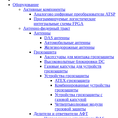
Оборудование
Активные компоненты
Аналогово цифровые преобразователи ATSP
Программируемые логистические
интегральные схемы FPGA
Антенно-фидерный тракт
Антенны
DAS антенны
Автомобильные антенны
Железнодорожные антенны
Грозозащита
Аксессуары для монтажа грозозащиты
Высоковольтные блокировки DC
Газовые капсулы для устройств
грозозащиты
Устройства грозозащиты
ATEX-грозозащита
Комбинированные устройства
грозозащиты
Устройства грозозащиты с
газовой капсулой
Четвертьволновые модули
грозовой защиты
Делители и ответвители АФТ