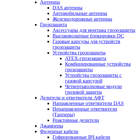
Антенны
DAS антенны
Автомобильные антенны
Железнодорожные антенны
Грозозащита
Аксессуары для монтажа грозозащиты
Высоковольтные блокировки DC
Газовые капсулы для устройств
грозозащиты
Устройства грозозащиты
ATEX-грозозащита
Комбинированные устройства
грозозащиты
Устройства грозозащиты с
газовой капсулой
Четвертьволновые модули
грозовой защиты
Делители и ответвители АФТ
Направленные ответвители DAS
Ненаправленные ответвители
(Тапперы)
Реактивные делители
Джамперы
Фидерные кабели
Гофрированные ВЧ кабели