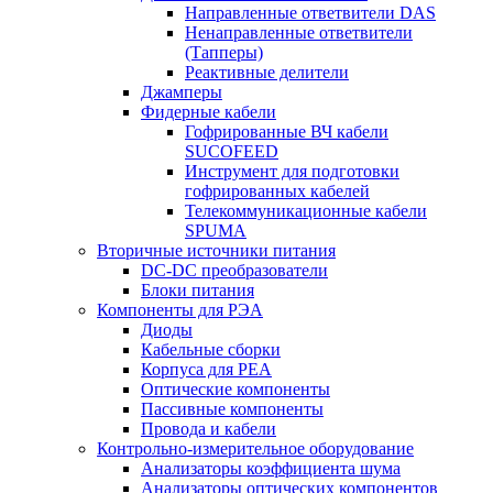
Направленные ответвители DAS
Ненаправленные ответвители
(Тапперы)
Реактивные делители
Джамперы
Фидерные кабели
Гофрированные ВЧ кабели
SUCOFEED
Инструмент для подготовки
гофрированных кабелей
Телекоммуникационные кабели
SPUMA
Вторичные источники питания
DC-DC преобразователи
Блоки питания
Компоненты для РЭА
Диоды
Кабельные сборки
Корпуса для РЕА
Оптические компоненты
Пассивные компоненты
Провода и кабели
Контрольно-измерительное оборудование
Анализаторы коэффициента шума
Анализаторы оптических компонентов