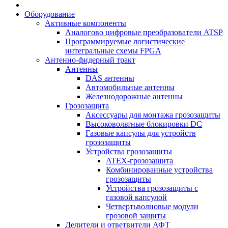
Оборудование
Активные компоненты
Аналогово цифровые преобразователи ATSP
Программируемые логистические
интегральные схемы FPGA
Антенно-фидерный тракт
Антенны
DAS антенны
Автомобильные антенны
Железнодорожные антенны
Грозозащита
Аксессуары для монтажа грозозащиты
Высоковольтные блокировки DC
Газовые капсулы для устройств
грозозащиты
Устройства грозозащиты
ATEX-грозозащита
Комбинированные устройства
грозозащиты
Устройства грозозащиты с
газовой капсулой
Четвертьволновые модули
грозовой защиты
Делители и ответвители АФТ