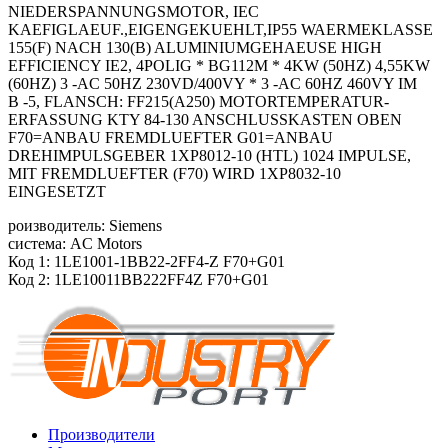
NIEDERSPANNUNGSMOTOR, IEC
KAEFIGLAEUF.,EIGENGEKUEHLT,IP55 WAERMEKLASSE
155(F) NACH 130(B) ALUMINIUMGEHAEUSE HIGH
EFFICIENCY IE2, 4POLIG * BG112M * 4KW (50HZ) 4,55KW
(60HZ) 3 -AC 50HZ 230VD/400VY * 3 -AC 60HZ 460VY IM
B -5, FLANSCH: FF215(A250) MOTORTEMPERATUR-
ERFASSUNG KTY 84-130 ANSCHLUSSKASTEN OBEN
F70=ANBAU FREMDLUEFTER G01=ANBAU
DREHIMPULSGEBER 1XP8012-10 (HTL) 1024 IMPULSE,
MIT FREMDLUEFTER (F70) WIRD 1XP8032-10
EINGESETZT
роизводитель: Siemens
система: AC Motors
Код 1: 1LE1001-1BB22-2FF4-Z F70+G01
Код 2: 1LE10011BB222FF4Z F70+G01
Производители