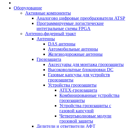
Оборудование
Активные компоненты
Аналогово цифровые преобразователи ATSP
Программируемые логистические
интегральные схемы FPGA
Антенно-фидерный тракт
Антенны
DAS антенны
Автомобильные антенны
Железнодорожные антенны
Грозозащита
Аксессуары для монтажа грозозащиты
Высоковольтные блокировки DC
Газовые капсулы для устройств
грозозащиты
Устройства грозозащиты
ATEX-грозозащита
Комбинированные устройства
грозозащиты
Устройства грозозащиты с
газовой капсулой
Четвертьволновые модули
грозовой защиты
Делители и ответвители АФТ