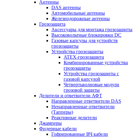
Антенны
DAS антенны
Автомобильные антенны
Железнодорожные антенны
Грозозащита
Аксессуары для монтажа грозозащиты
Высоковольтные блокировки DC
Газовые капсулы для устройств
грозозащиты
Устройства грозозащиты
ATEX-грозозащита
Комбинированные устройства
грозозащиты
Устройства грозозащиты с
газовой капсулой
Четвертьволновые модули
грозовой защиты
Делители и ответвители АФТ
Направленные ответвители DAS
Ненаправленные ответвители
(Тапперы)
Реактивные делители
Джамперы
Фидерные кабели
Гофрированные ВЧ кабели