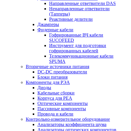
Направленные ответвители DAS
Ненаправленные ответвители
(Тапперы)
Реактивные делители
Джамперы
Фидерные кабели
Гофрированные ВЧ кабели
SUCOFEED
Инструмент для подготовки
гофрированных кабелей
Телекоммуникационные кабели
SPUMA
Вторичные источники питания
DC-DC преобразователи
Блоки питания
Компоненты для РЭА
Диоды
Кабельные сборки
Корпуса для РЕА
Оптические компоненты
Пассивные компоненты
Провода и кабели
Контрольно-измерительное оборудование
Анализаторы коэффициента шума
Анализаторы оптических компонентов