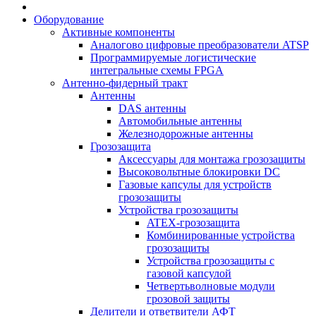
Оборудование
Активные компоненты
Аналогово цифровые преобразователи ATSP
Программируемые логистические
интегральные схемы FPGA
Антенно-фидерный тракт
Антенны
DAS антенны
Автомобильные антенны
Железнодорожные антенны
Грозозащита
Аксессуары для монтажа грозозащиты
Высоковольтные блокировки DC
Газовые капсулы для устройств
грозозащиты
Устройства грозозащиты
ATEX-грозозащита
Комбинированные устройства
грозозащиты
Устройства грозозащиты с
газовой капсулой
Четвертьволновые модули
грозовой защиты
Делители и ответвители АФТ