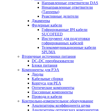
Направленные ответвители DAS
Ненаправленные ответвители
(Тапперы)
Реактивные делители
Джамперы
Фидерные кабели
Гофрированные ВЧ кабели
SUCOFEED
Инструмент для подготовки
гофрированных кабелей
Телекоммуникационные кабели
SPUMA
Вторичные источники питания
DC-DC преобразователи
Блоки питания
Компоненты для РЭА
Диоды
Кабельные сборки
Корпуса для РЕА
Оптические компоненты
Пассивные компоненты
Провода и кабели
Контрольно-измерительное оборудование
Анализаторы коэффициента шума
Анализаторы оптических компонентов