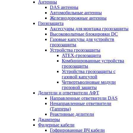
Антенны
DAS антенны
Автомобильные антенны
Железнодорожные антенны
Грозозащита
Аксессуары для монтажа грозозащиты
Высоковольтные блокировки DC
Газовые капсулы для устройств
грозозащиты
Устройства грозозащиты
ATEX-грозозащита
Комбинированные устройства
грозозащиты
Устройства грозозащиты с
газовой капсулой
Четвертьволновые модули
грозовой защиты
Делители и ответвители АФТ
Направленные ответвители DAS
Ненаправленные ответвители
(Тапперы)
Реактивные делители
Джамперы
Фидерные кабели
Гофрированные ВЧ кабели