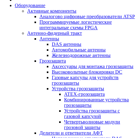
Оборудование
Активные компоненты
Аналогово цифровые преобразователи ATSP
Программируемые логистические
интегральные схемы FPGA
Антенно-фидерный тракт
Антенны
DAS антенны
Автомобильные антенны
Железнодорожные антенны
Грозозащита
Аксессуары для монтажа грозозащиты
Высоковольтные блокировки DC
Газовые капсулы для устройств
грозозащиты
Устройства грозозащиты
ATEX-грозозащита
Комбинированные устройства
грозозащиты
Устройства грозозащиты с
газовой капсулой
Четвертьволновые модули
грозовой защиты
Делители и ответвители АФТ