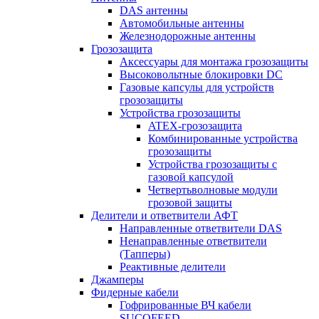
DAS антенны
Автомобильные антенны
Железнодорожные антенны
Грозозащита
Аксессуары для монтажа грозозащиты
Высоковольтные блокировки DC
Газовые капсулы для устройств
грозозащиты
Устройства грозозащиты
ATEX-грозозащита
Комбинированные устройства
грозозащиты
Устройства грозозащиты с
газовой капсулой
Четвертьволновые модули
грозовой защиты
Делители и ответвители АФТ
Направленные ответвители DAS
Ненаправленные ответвители
(Тапперы)
Реактивные делители
Джамперы
Фидерные кабели
Гофрированные ВЧ кабели
SUCOFEED