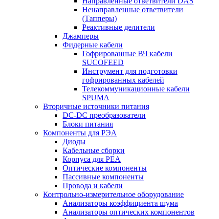
Направленные ответвители DAS
Ненаправленные ответвители
(Тапперы)
Реактивные делители
Джамперы
Фидерные кабели
Гофрированные ВЧ кабели
SUCOFEED
Инструмент для подготовки
гофрированных кабелей
Телекоммуникационные кабели
SPUMA
Вторичные источники питания
DC-DC преобразователи
Блоки питания
Компоненты для РЭА
Диоды
Кабельные сборки
Корпуса для РЕА
Оптические компоненты
Пассивные компоненты
Провода и кабели
Контрольно-измерительное оборудование
Анализаторы коэффициента шума
Анализаторы оптических компонентов