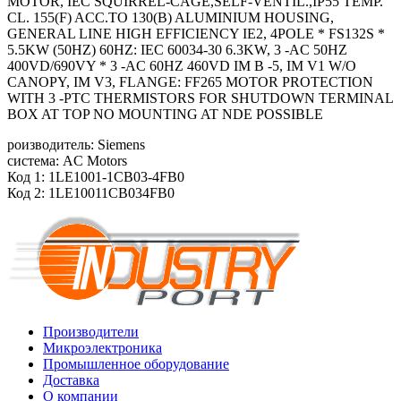
MOTOR, IEC SQUIRREL-CAGE,SELF-VENTIL.,IP55 TEMP.
CL. 155(F) ACC.TO 130(B) ALUMINIUM HOUSING,
GENERAL LINE HIGH EFFICIENCY IE2, 4POLE * FS132S *
5.5KW (50HZ) 60HZ: IEC 60034-30 6.3KW, 3 -AC 50HZ
400VD/690VY * 3 -AC 60HZ 460VD IM B -5, IM V1 W/O
CANOPY, IM V3, FLANGE: FF265 MOTOR PROTECTION
WITH 3 -PTC THERMISTORS FOR SHUTDOWN TERMINAL
BOX AT TOP NO MOUNTING AT NDE POSSIBLE
роизводитель: Siemens
система: AC Motors
Код 1: 1LE1001-1CB03-4FB0
Код 2: 1LE10011CB034FB0
Производители
Микроэлектроника
Промышленное оборудование
Доставка
О компании