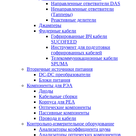
Направленные ответвители DAS
Ненаправленные ответвители
(Тапперы)
Реактивные делители
Джамперы
Фидерные кабели
Гофрированные ВЧ кабели
SUCOFEED
Инструмент для подготовки
гофрированных кабелей
Телекоммуникационные кабели
SPUMA
Вторичные источники питания
DC-DC преобразователи
Блоки питания
Компоненты для РЭА
Диоды
Кабельные сборки
Корпуса для РЕА
Оптические компоненты
Пассивные компоненты
Провода и кабели
Контрольно-измерительное оборудование
Анализаторы коэффициента шума
Анализаторы оптических компонентов