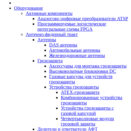
Оборудование
Активные компоненты
Аналогово цифровые преобразователи ATSP
Программируемые логистические
интегральные схемы FPGA
Антенно-фидерный тракт
Антенны
DAS антенны
Автомобильные антенны
Железнодорожные антенны
Грозозащита
Аксессуары для монтажа грозозащиты
Высоковольтные блокировки DC
Газовые капсулы для устройств
грозозащиты
Устройства грозозащиты
ATEX-грозозащита
Комбинированные устройства
грозозащиты
Устройства грозозащиты с
газовой капсулой
Четвертьволновые модули
грозовой защиты
Делители и ответвители АФТ