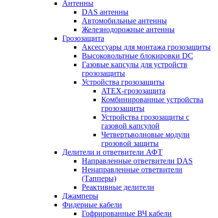
Антенны
DAS антенны
Автомобильные антенны
Железнодорожные антенны
Грозозащита
Аксессуары для монтажа грозозащиты
Высоковольтные блокировки DC
Газовые капсулы для устройств
грозозащиты
Устройства грозозащиты
ATEX-грозозащита
Комбинированные устройства
грозозащиты
Устройства грозозащиты с
газовой капсулой
Четвертьволновые модули
грозовой защиты
Делители и ответвители АФТ
Направленные ответвители DAS
Ненаправленные ответвители
(Тапперы)
Реактивные делители
Джамперы
Фидерные кабели
Гофрированные ВЧ кабели