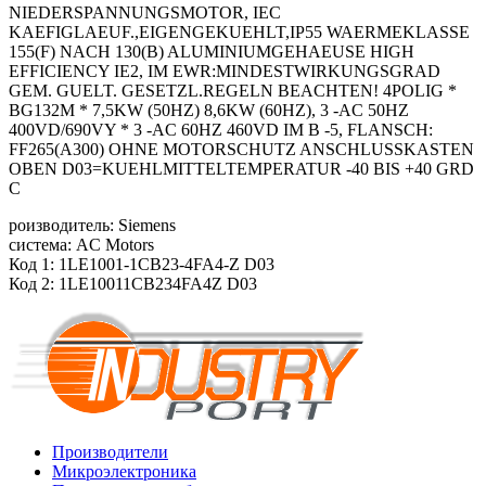
NIEDERSPANNUNGSMOTOR, IEC
KAEFIGLAEUF.,EIGENGEKUEHLT,IP55 WAERMEKLASSE
155(F) NACH 130(B) ALUMINIUMGEHAEUSE HIGH
EFFICIENCY IE2, IM EWR:MINDESTWIRKUNGSGRAD
GEM. GUELT. GESETZL.REGELN BEACHTEN! 4POLIG *
BG132M * 7,5KW (50HZ) 8,6KW (60HZ), 3 -AC 50HZ
400VD/690VY * 3 -AC 60HZ 460VD IM B -5, FLANSCH:
FF265(A300) OHNE MOTORSCHUTZ ANSCHLUSSKASTEN
OBEN D03=KUEHLMITTELTEMPERATUR -40 BIS +40 GRD
C
роизводитель: Siemens
система: AC Motors
Код 1: 1LE1001-1CB23-4FA4-Z D03
Код 2: 1LE10011CB234FA4Z D03
Производители
Микроэлектроника