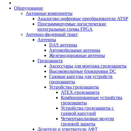
Оборудование
Активные компоненты
Аналогово цифровые преобразователи ATSP
Программируемые логистические
интегральные схемы FPGA
Антенно-фидерный тракт
Антенны
DAS антенны
Автомобильные антенны
Железнодорожные антенны
Грозозащита
Аксессуары для монтажа грозозащиты
Высоковольтные блокировки DC
Газовые капсулы для устройств
грозозащиты
Устройства грозозащиты
ATEX-грозозащита
Комбинированные устройства
грозозащиты
Устройства грозозащиты с
газовой капсулой
Четвертьволновые модули
грозовой защиты
Делители и ответвители АФТ