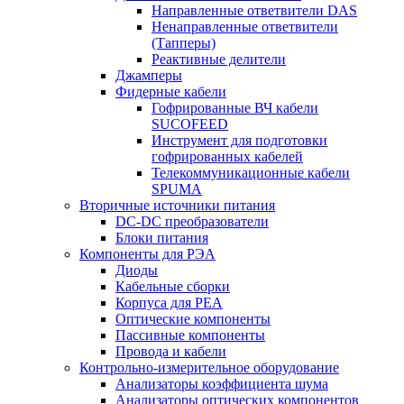
Направленные ответвители DAS
Ненаправленные ответвители
(Тапперы)
Реактивные делители
Джамперы
Фидерные кабели
Гофрированные ВЧ кабели
SUCOFEED
Инструмент для подготовки
гофрированных кабелей
Телекоммуникационные кабели
SPUMA
Вторичные источники питания
DC-DC преобразователи
Блоки питания
Компоненты для РЭА
Диоды
Кабельные сборки
Корпуса для РЕА
Оптические компоненты
Пассивные компоненты
Провода и кабели
Контрольно-измерительное оборудование
Анализаторы коэффициента шума
Анализаторы оптических компонентов