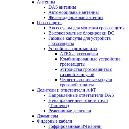
Антенны
DAS антенны
Автомобильные антенны
Железнодорожные антенны
Грозозащита
Аксессуары для монтажа грозозащиты
Высоковольтные блокировки DC
Газовые капсулы для устройств
грозозащиты
Устройства грозозащиты
ATEX-грозозащита
Комбинированные устройства
грозозащиты
Устройства грозозащиты с
газовой капсулой
Четвертьволновые модули
грозовой защиты
Делители и ответвители АФТ
Направленные ответвители DAS
Ненаправленные ответвители
(Тапперы)
Реактивные делители
Джамперы
Фидерные кабели
Гофрированные ВЧ кабели