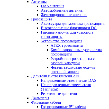
Антенны
DAS антенны
Автомобильные антенны
Железнодорожные антенны
Грозозащита
Аксессуары для монтажа грозозащиты
Высоковольтные блокировки DC
Газовые капсулы для устройств
грозозащиты
Устройства грозозащиты
ATEX-грозозащита
Комбинированные устройства
грозозащиты
Устройства грозозащиты с
газовой капсулой
Четвертьволновые модули
грозовой защиты
Делители и ответвители АФТ
Направленные ответвители DAS
Ненаправленные ответвители
(Тапперы)
Реактивные делители
Джамперы
Фидерные кабели
Гофрированные ВЧ кабели