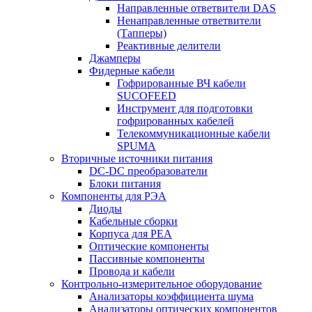
Направленные ответвители DAS
Ненаправленные ответвители
(Тапперы)
Реактивные делители
Джамперы
Фидерные кабели
Гофрированные ВЧ кабели
SUCOFEED
Инструмент для подготовки
гофрированных кабелей
Телекоммуникационные кабели
SPUMA
Вторичные источники питания
DC-DC преобразователи
Блоки питания
Компоненты для РЭА
Диоды
Кабельные сборки
Корпуса для РЕА
Оптические компоненты
Пассивные компоненты
Провода и кабели
Контрольно-измерительное оборудование
Анализаторы коэффициента шума
Анализаторы оптических компонентов