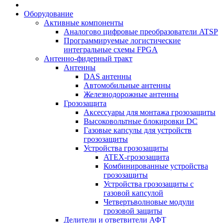
Оборудование
Активные компоненты
Аналогово цифровые преобразователи ATSP
Программируемые логистические
интегральные схемы FPGA
Антенно-фидерный тракт
Антенны
DAS антенны
Автомобильные антенны
Железнодорожные антенны
Грозозащита
Аксессуары для монтажа грозозащиты
Высоковольтные блокировки DC
Газовые капсулы для устройств
грозозащиты
Устройства грозозащиты
ATEX-грозозащита
Комбинированные устройства
грозозащиты
Устройства грозозащиты с
газовой капсулой
Четвертьволновые модули
грозовой защиты
Делители и ответвители АФТ