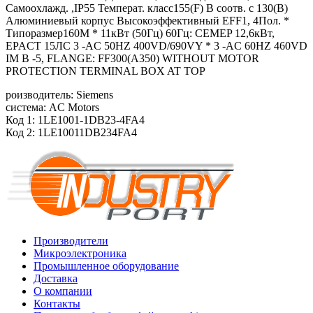
Самоохлажд. ,IP55 Температ. класс155(F) В соотв. с 130(B)
Алюминиевый корпус Высокоэффективный EFF1, 4Пол. *
Типоразмер160M * 11кВт (50Гц) 60Гц: CEMEP 12,6кВт,
EPACT 15ЛС 3 -AC 50HZ 400VD/690VY * 3 -AC 60HZ 460VD
IM B -5, FLANGE: FF300(A350) WITHOUT MOTOR
PROTECTION TERMINAL BOX AT TOP
роизводитель: Siemens
система: AC Motors
Код 1: 1LE1001-1DB23-4FA4
Код 2: 1LE10011DB234FA4
Производители
Микроэлектроника
Промышленное оборудование
Доставка
О компании
Контакты