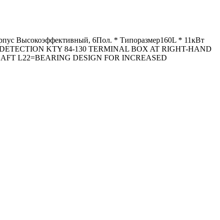
корпус Высокоэффективный, 6Пол. * Типоразмер160L * 11кВт
URE DETECTION KTY 84-130 TERMINAL BOX AT RIGHT-HAND
AFT L22=BEARING DESIGN FOR INCREASED