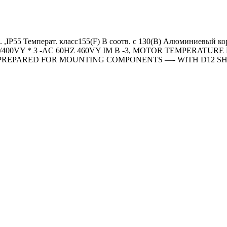
. ,IP55 Температ. класс155(F) В соотв. с 130(B) Алюминиевый 
30VD/400VY * 3 -AC 60HZ 460VY IM B -3, MOTOR TEMPERAT
=PREPARED FOR MOUNTING COMPONENTS —- WITH D12 SH