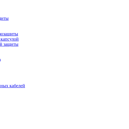
щиты
зозащиты
 капсулой
ой защиты
)
нных кабелей