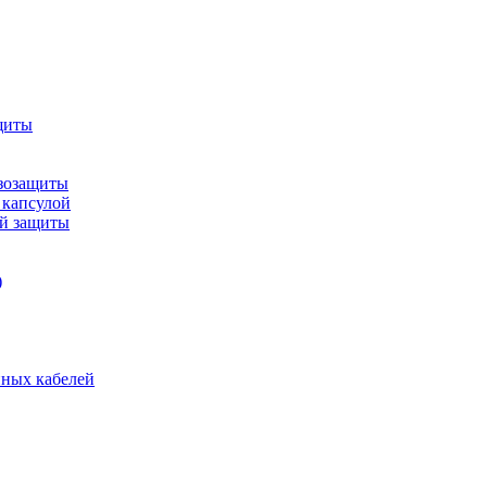
щиты
зозащиты
 капсулой
ой защиты
)
нных кабелей