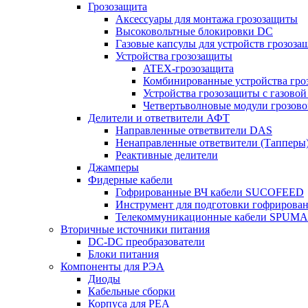
Грозозащита
Аксессуары для монтажа грозозащиты
Высоковольтные блокировки DC
Газовые капсулы для устройств грозоза
Устройства грозозащиты
ATEX-грозозащита
Комбинированные устройства гро
Устройства грозозащиты с газовой
Четвертьволновые модули грозов
Делители и ответвители АФТ
Направленные ответвители DAS
Ненаправленные ответвители (Тапперы
Реактивные делители
Джамперы
Фидерные кабели
Гофрированные ВЧ кабели SUCOFEED
Инструмент для подготовки гофрирова
Телекоммуникационные кабели SPUMA
Вторичные источники питания
DC-DC преобразователи
Блоки питания
Компоненты для РЭА
Диоды
Кабельные сборки
Корпуса для РЕА