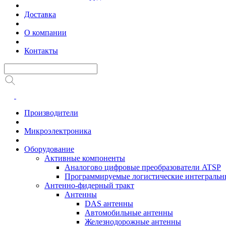
Доставка
О компании
Контакты
Производители
Микроэлектроника
Оборудование
Активные компоненты
Аналогово цифровые преобразователи ATSP
Программируемые логистические интеграль
Антенно-фидерный тракт
Антенны
DAS антенны
Автомобильные антенны
Железнодорожные антенны