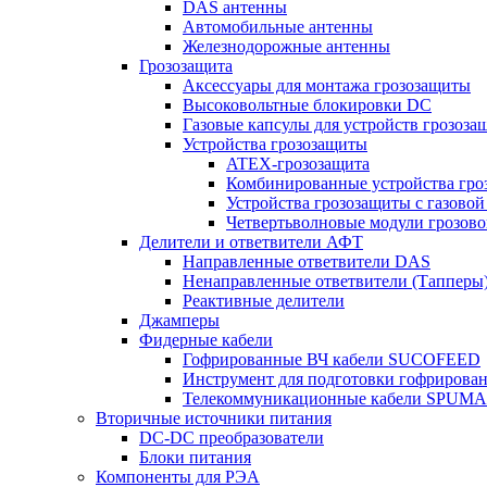
DAS антенны
Автомобильные антенны
Железнодорожные антенны
Грозозащита
Аксессуары для монтажа грозозащиты
Высоковольтные блокировки DC
Газовые капсулы для устройств грозоза
Устройства грозозащиты
ATEX-грозозащита
Комбинированные устройства гро
Устройства грозозащиты с газовой
Четвертьволновые модули грозов
Делители и ответвители АФТ
Направленные ответвители DAS
Ненаправленные ответвители (Тапперы
Реактивные делители
Джамперы
Фидерные кабели
Гофрированные ВЧ кабели SUCOFEED
Инструмент для подготовки гофрирова
Телекоммуникационные кабели SPUMA
Вторичные источники питания
DC-DC преобразователи
Блоки питания
Компоненты для РЭА