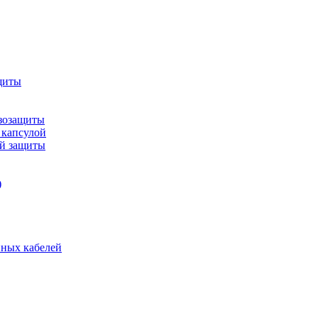
щиты
зозащиты
 капсулой
ой защиты
)
нных кабелей