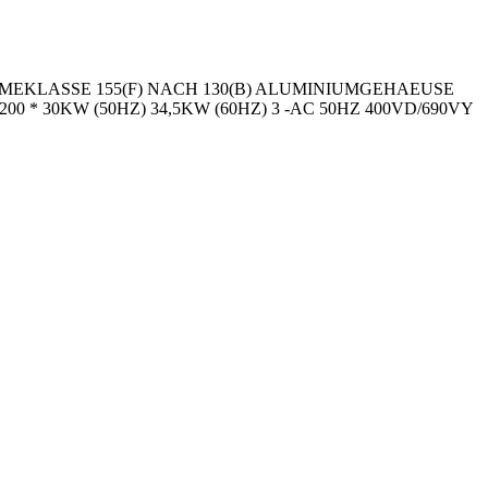
MEKLASSE 155(F) NACH 130(B) ALUMINIUMGEHAEUSE
* 30KW (50HZ) 34,5KW (60HZ) 3 -AC 50HZ 400VD/690VY