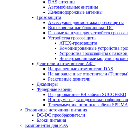
DAS антенны
Автомобильные антенны
Железнодорожные антенны
Грозозащита
Аксессуары для монтажа грозозащиты
Высоковольтные блокировки DC
Газовые капсулы для устройств грозоза
Устройства грозозащиты
ATEX-грозозащита
Комбинированные устройства гро
Устройства грозозащиты с газовой
Четвертьволновые модули грозов
Делители и ответвители АФТ
Направленные ответвители DAS
Ненаправленные ответвители (Тапперы
Реактивные делители
Джамперы
Фидерные кабели
Гофрированные ВЧ кабели SUCOFEED
Инструмент для подготовки гофрирова
Телекоммуникационные кабели SPUMA
Вторичные источники питания
DC-DC преобразователи
Блоки питания
Компоненты для РЭА