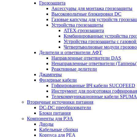
Грозозащита
Аксессуары для монтажа грозозащиты
Высоковольтные блокировки DC
Газовые капсулы для устройств грозоза
Устройства грозозащиты
ATEX-грозозащита
Комбинированные устройства гро
Устройства грозозащиты с газовой
Четвертьволновые модули грозов
Делители и ответвители АФТ
Направленные ответвители DAS
Ненаправленные ответвители (Тапперы
Реактивные делители
Джамперы
Фидерные кабели
Гофрированные ВЧ кабели SUCOFEED
Инструмент для подготовки гофрирова
Телекоммуникационные кабели SPUMA
Вторичные источники питания
DC-DC преобразователи
Блоки питания
Компоненты для РЭА
Диоды
Кабельные сборки
Корпуса для РЕА