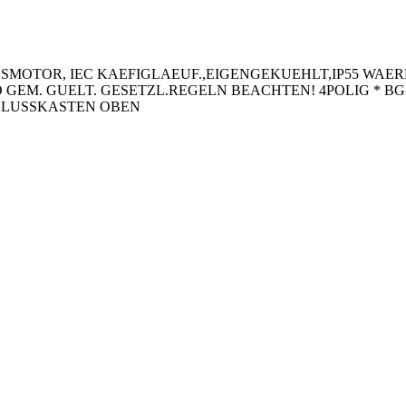
SMOTOR, IEC KAEFIGLAEUF.,EIGENGEKUEHLT,IP55 WAER
EM. GUELT. GESETZL.REGELN BEACHTEN! 4POLIG * BG200 
CHLUSSKASTEN OBEN