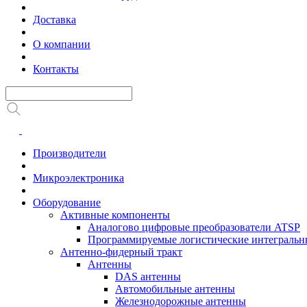
Доставка
О компании
Контакты
Производители
Микроэлектроника
Оборудование
Активные компоненты
Аналогово цифровые преобразователи ATSP
Программируемые логистические интеграль
Антенно-фидерный тракт
Антенны
DAS антенны
Автомобильные антенны
Железнодорожные антенны