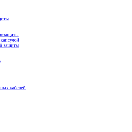
щиты
зозащиты
 капсулой
ой защиты
)
нных кабелей