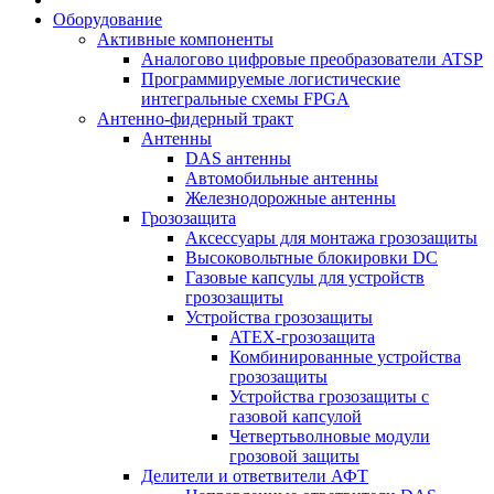
Оборудование
Активные компоненты
Аналогово цифровые преобразователи ATSP
Программируемые логистические
интегральные схемы FPGA
Антенно-фидерный тракт
Антенны
DAS антенны
Автомобильные антенны
Железнодорожные антенны
Грозозащита
Аксессуары для монтажа грозозащиты
Высоковольтные блокировки DC
Газовые капсулы для устройств
грозозащиты
Устройства грозозащиты
ATEX-грозозащита
Комбинированные устройства
грозозащиты
Устройства грозозащиты с
газовой капсулой
Четвертьволновые модули
грозовой защиты
Делители и ответвители АФТ