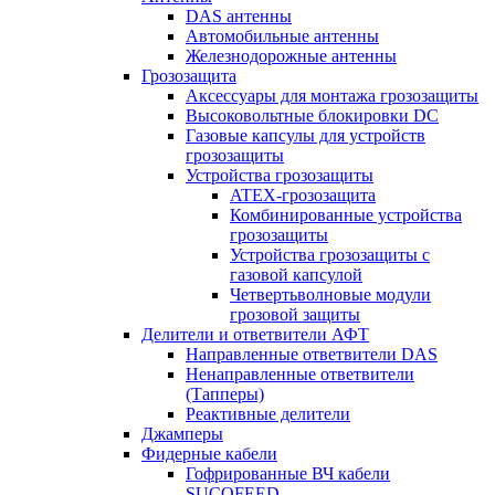
DAS антенны
Автомобильные антенны
Железнодорожные антенны
Грозозащита
Аксессуары для монтажа грозозащиты
Высоковольтные блокировки DC
Газовые капсулы для устройств
грозозащиты
Устройства грозозащиты
ATEX-грозозащита
Комбинированные устройства
грозозащиты
Устройства грозозащиты с
газовой капсулой
Четвертьволновые модули
грозовой защиты
Делители и ответвители АФТ
Направленные ответвители DAS
Ненаправленные ответвители
(Тапперы)
Реактивные делители
Джамперы
Фидерные кабели
Гофрированные ВЧ кабели
SUCOFEED