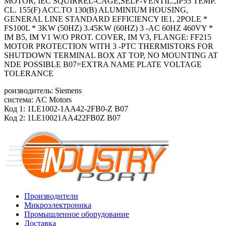
MOTOR, IEC SQUIRREL-CAGE,SELF-VENTIL.,IP55 TEMP.
CL. 155(F) ACC.TO 130(B) ALUMINIUM HOUSING,
GENERAL LINE STANDARD EFFICIENCY IE1, 2POLE *
FS100L * 3KW (50HZ) 3.45KW (60HZ) 3 -AC 60HZ 460VY *
IM B5, IM V1 W/O PROT. COVER, IM V3, FLANGE: FF215
MOTOR PROTECTION WITH 3 -PTC THERMISTORS FOR
SHUTDOWN TERMINAL BOX AT TOP, NO MOUNTING AT
NDE POSSIBLE B07=EXTRA NAME PLATE VOLTAGE
TOLERANCE
роизводитель: Siemens
система: AC Motors
Код 1: 1LE1002-1AA42-2FB0-Z B07
Код 2: 1LE10021AA422FB0Z B07
Производители
Микроэлектроника
Промышленное оборудование
Доставка