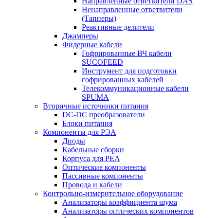
Направленные ответвители DAS
Ненаправленные ответвители
(Тапперы)
Реактивные делители
Джамперы
Фидерные кабели
Гофрированные ВЧ кабели
SUCOFEED
Инструмент для подготовки
гофрированных кабелей
Телекоммуникационные кабели
SPUMA
Вторичные источники питания
DC-DC преобразователи
Блоки питания
Компоненты для РЭА
Диоды
Кабельные сборки
Корпуса для РЕА
Оптические компоненты
Пассивные компоненты
Провода и кабели
Контрольно-измерительное оборудование
Анализаторы коэффициента шума
Анализаторы оптических компонентов