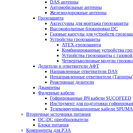
DAS антенны
Автомобильные антенны
Железнодорожные антенны
Грозозащита
Аксессуары для монтажа грозозащиты
Высоковольтные блокировки DC
Газовые капсулы для устройств грозоза
Устройства грозозащиты
ATEX-грозозащита
Комбинированные устройства гро
Устройства грозозащиты с газовой
Четвертьволновые модули грозов
Делители и ответвители АФТ
Направленные ответвители DAS
Ненаправленные ответвители (Тапперы
Реактивные делители
Джамперы
Фидерные кабели
Гофрированные ВЧ кабели SUCOFEED
Инструмент для подготовки гофрирова
Телекоммуникационные кабели SPUMA
Вторичные источники питания
DC-DC преобразователи
Блоки питания
Компоненты для РЭА