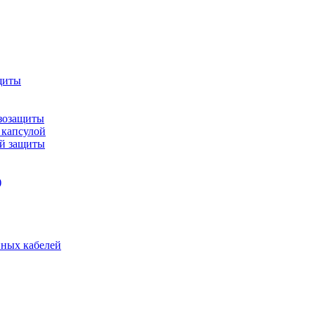
щиты
зозащиты
 капсулой
ой защиты
)
нных кабелей