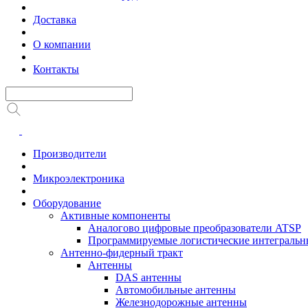
Доставка
О компании
Контакты
Производители
Микроэлектроника
Оборудование
Активные компоненты
Аналогово цифровые преобразователи ATSP
Программируемые логистические интеграль
Антенно-фидерный тракт
Антенны
DAS антенны
Автомобильные антенны
Железнодорожные антенны