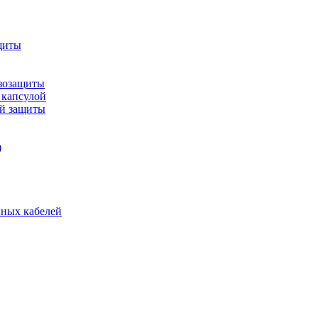
щиты
зозащиты
 капсулой
ой защиты
)
нных кабелей