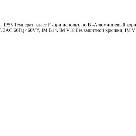
. ,IP55 Температ. класс F -при использ. по B -Алюминиевый к
, 3AC 60Гц 460VY, IM B14, IM V18 Без защитной крышки, IM V1