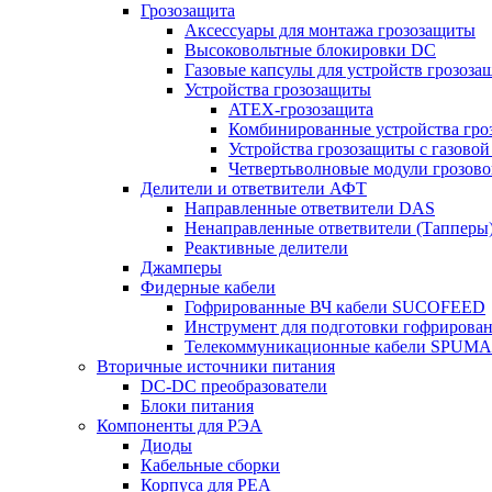
Грозозащита
Аксессуары для монтажа грозозащиты
Высоковольтные блокировки DC
Газовые капсулы для устройств грозоза
Устройства грозозащиты
ATEX-грозозащита
Комбинированные устройства гро
Устройства грозозащиты с газовой
Четвертьволновые модули грозов
Делители и ответвители АФТ
Направленные ответвители DAS
Ненаправленные ответвители (Тапперы
Реактивные делители
Джамперы
Фидерные кабели
Гофрированные ВЧ кабели SUCOFEED
Инструмент для подготовки гофрирова
Телекоммуникационные кабели SPUMA
Вторичные источники питания
DC-DC преобразователи
Блоки питания
Компоненты для РЭА
Диоды
Кабельные сборки
Корпуса для РЕА