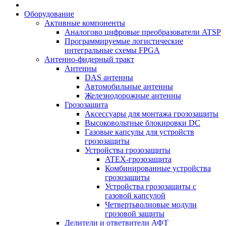
Оборудование
Активные компоненты
Аналогово цифровые преобразователи ATSP
Программируемые логистические
интегральные схемы FPGA
Антенно-фидерный тракт
Антенны
DAS антенны
Автомобильные антенны
Железнодорожные антенны
Грозозащита
Аксессуары для монтажа грозозащиты
Высоковольтные блокировки DC
Газовые капсулы для устройств
грозозащиты
Устройства грозозащиты
ATEX-грозозащита
Комбинированные устройства
грозозащиты
Устройства грозозащиты с
газовой капсулой
Четвертьволновые модули
грозовой защиты
Делители и ответвители АФТ