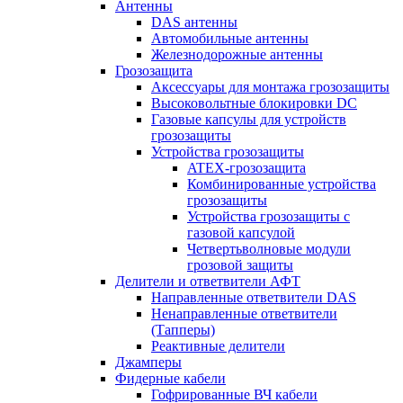
Антенны
DAS антенны
Автомобильные антенны
Железнодорожные антенны
Грозозащита
Аксессуары для монтажа грозозащиты
Высоковольтные блокировки DC
Газовые капсулы для устройств
грозозащиты
Устройства грозозащиты
ATEX-грозозащита
Комбинированные устройства
грозозащиты
Устройства грозозащиты с
газовой капсулой
Четвертьволновые модули
грозовой защиты
Делители и ответвители АФТ
Направленные ответвители DAS
Ненаправленные ответвители
(Тапперы)
Реактивные делители
Джамперы
Фидерные кабели
Гофрированные ВЧ кабели