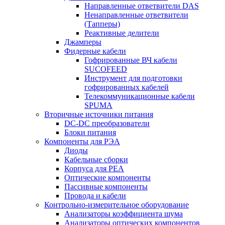
Направленные ответвители DAS
Ненаправленные ответвители
(Тапперы)
Реактивные делители
Джамперы
Фидерные кабели
Гофрированные ВЧ кабели
SUCOFEED
Инструмент для подготовки
гофрированных кабелей
Телекоммуникационные кабели
SPUMA
Вторичные источники питания
DC-DC преобразователи
Блоки питания
Компоненты для РЭА
Диоды
Кабельные сборки
Корпуса для РЕА
Оптические компоненты
Пассивные компоненты
Провода и кабели
Контрольно-измерительное оборудование
Анализаторы коэффициента шума
Анализаторы оптических компонентов