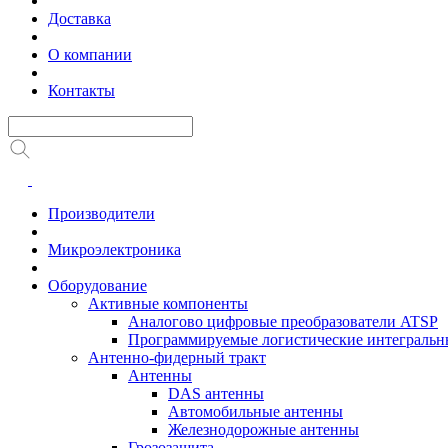
Доставка
О компании
Контакты
Производители
Микроэлектроника
Оборудование
Активные компоненты
Аналогово цифровые преобразователи ATSP
Программируемые логистические интеграль
Антенно-фидерный тракт
Антенны
DAS антенны
Автомобильные антенны
Железнодорожные антенны
Грозозащита