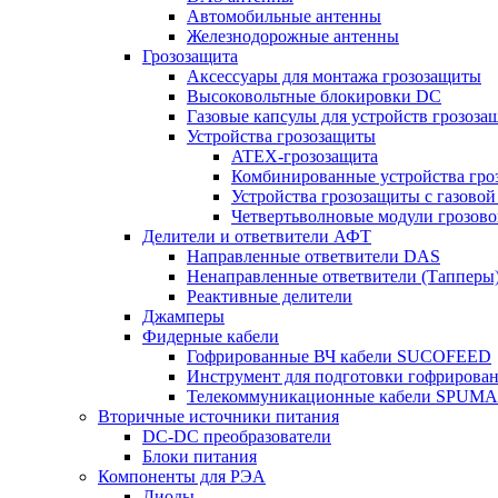
Автомобильные антенны
Железнодорожные антенны
Грозозащита
Аксессуары для монтажа грозозащиты
Высоковольтные блокировки DC
Газовые капсулы для устройств грозоза
Устройства грозозащиты
ATEX-грозозащита
Комбинированные устройства гро
Устройства грозозащиты с газовой
Четвертьволновые модули грозов
Делители и ответвители АФТ
Направленные ответвители DAS
Ненаправленные ответвители (Тапперы
Реактивные делители
Джамперы
Фидерные кабели
Гофрированные ВЧ кабели SUCOFEED
Инструмент для подготовки гофрирова
Телекоммуникационные кабели SPUMA
Вторичные источники питания
DC-DC преобразователи
Блоки питания
Компоненты для РЭА
Диоды