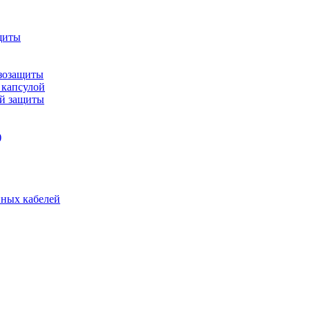
щиты
зозащиты
 капсулой
ой защиты
)
нных кабелей