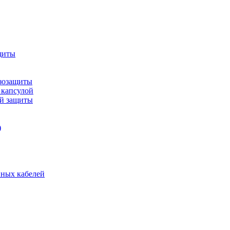
щиты
зозащиты
 капсулой
ой защиты
)
нных кабелей