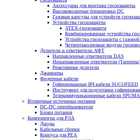
Аксессуары для монтажа грозозащиты
Высоковольтные блокировки DC
Газовые капсулы для устройств грозоза
Устройства грозозащиты
ATEX-грозозащита
Комбинированные устройства гро
Устройства грозозащиты с газовой
Четвертьволновые модули грозов
Делители и ответвители АФТ
Направленные ответвители DAS
Ненаправленные ответвители (Тапперы
Реактивные делители
Джамперы
Фидерные кабели
Гофрированные ВЧ кабели SUCOFEED
Инструмент для подготовки гофрирова
Телекоммуникационные кабели SPUMA
Вторичные источники питания
DC-DC преобразователи
Блоки питания
Компоненты для РЭА
Диоды
Кабельные сборки
Корпуса для РЕА