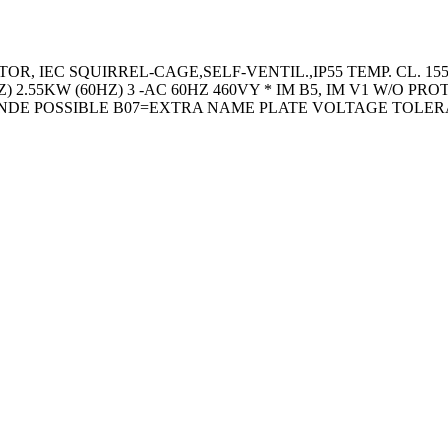
R, IEC SQUIRREL-CAGE,SELF-VENTIL.,IP55 TEMP. CL. 15
Z) 2.55KW (60HZ) 3 -AC 60HZ 460VY * IM B5, IM V1 W/O P
 NDE POSSIBLE B07=EXTRA NAME PLATE VOLTAGE TOLE