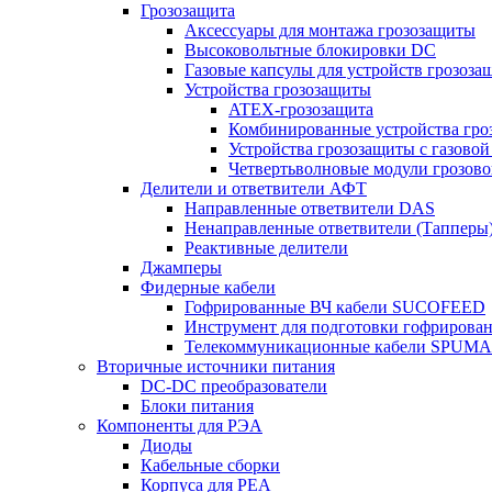
Грозозащита
Аксессуары для монтажа грозозащиты
Высоковольтные блокировки DC
Газовые капсулы для устройств грозоза
Устройства грозозащиты
ATEX-грозозащита
Комбинированные устройства гро
Устройства грозозащиты с газовой
Четвертьволновые модули грозов
Делители и ответвители АФТ
Направленные ответвители DAS
Ненаправленные ответвители (Тапперы
Реактивные делители
Джамперы
Фидерные кабели
Гофрированные ВЧ кабели SUCOFEED
Инструмент для подготовки гофрирова
Телекоммуникационные кабели SPUMA
Вторичные источники питания
DC-DC преобразователи
Блоки питания
Компоненты для РЭА
Диоды
Кабельные сборки
Корпуса для РЕА