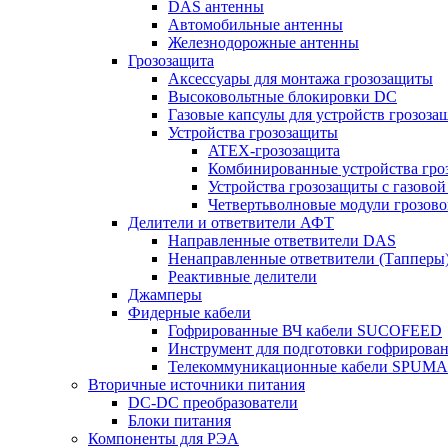
DAS антенны
Автомобильные антенны
Железнодорожные антенны
Грозозащита
Аксессуары для монтажа грозозащиты
Высоковольтные блокировки DC
Газовые капсулы для устройств грозоза
Устройства грозозащиты
ATEX-грозозащита
Комбинированные устройства гро
Устройства грозозащиты с газовой
Четвертьволновые модули грозов
Делители и ответвители АФТ
Направленные ответвители DAS
Ненаправленные ответвители (Тапперы
Реактивные делители
Джамперы
Фидерные кабели
Гофрированные ВЧ кабели SUCOFEED
Инструмент для подготовки гофрирова
Телекоммуникационные кабели SPUMA
Вторичные источники питания
DC-DC преобразователи
Блоки питания
Компоненты для РЭА