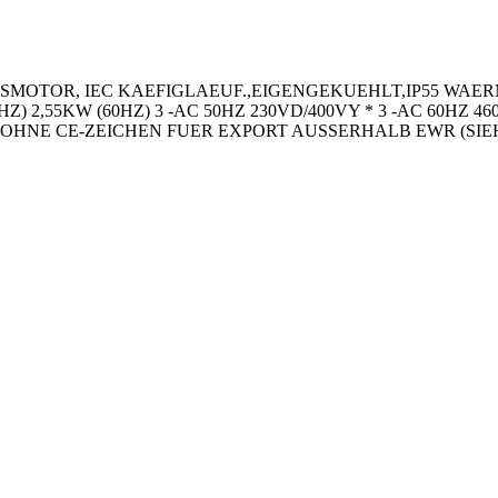
SMOTOR, IEC KAEFIGLAEUF.,EIGENGEKUEHLT,IP55 WAER
HZ) 2,55KW (60HZ) 3 -AC 50HZ 230VD/400VY * 3 -AC 60HZ 
NE CE-ZEICHEN FUER EXPORT AUSSERHALB EWR (SIEH