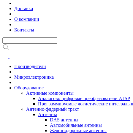
Доставка
О компании
Контакты
Производители
Микроэлектроника
Оборудование
Активные компоненты
Аналогово цифровые преобразователи ATSP
Программируемые логистические интеграль
Антенно-фидерный тракт
Антенны
DAS антенны
Автомобильные антенны
Железнодорожные антенны