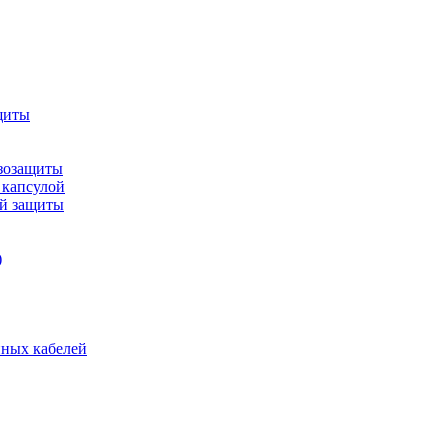
щиты
зозащиты
 капсулой
ой защиты
)
нных кабелей