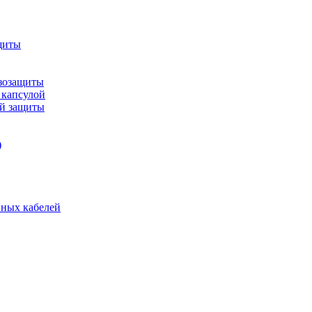
щиты
зозащиты
 капсулой
ой защиты
)
нных кабелей